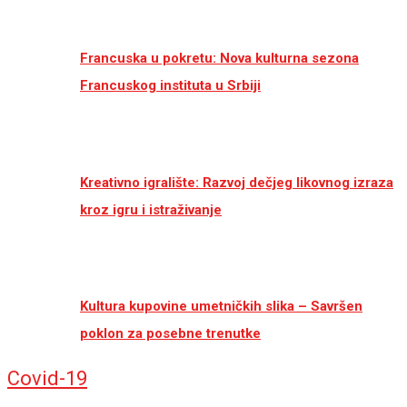
Francuska u pokretu: Nova kulturna sezona
Francuskog instituta u Srbiji
Kreativno igralište: Razvoj dečjeg likovnog izraza
kroz igru i istraživanje
Kultura kupovine umetničkih slika – Savršen
poklon za posebne trenutke
Covid-19