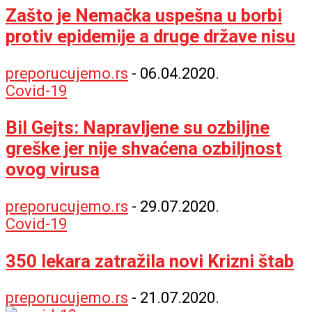
Zašto je Nemačka uspešna u borbi
protiv epidemije a druge države nisu
preporucujemo.rs
-
06.04.2020.
Covid-19
Bil Gejts: Napravljene su ozbiljne
greške jer nije shvaćena ozbiljnost
ovog virusa
preporucujemo.rs
-
29.07.2020.
Covid-19
350 lekara zatražila novi Krizni štab
preporucujemo.rs
-
21.07.2020.