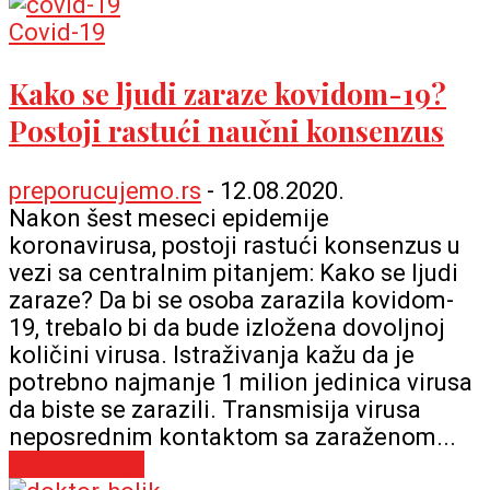
Covid-19
Kako se ljudi zaraze kovidom-19?
Postoji rastući naučni konsenzus
preporucujemo.rs
-
12.08.2020.
Nakon šest meseci epidemije
koronavirusa, postoji rastući konsenzus u
vezi sa centralnim pitanjem: Kako se ljudi
zaraze? Da bi se osoba zarazila kovidom-
19, trebalo bi da bude izložena dovoljnoj
količini virusa. Istraživanja kažu da je
potrebno najmanje 1 milion jedinica virusa
da biste se zarazili. Transmisija virusa
neposrednim kontaktom sa zaraženom...
Pročitaj više