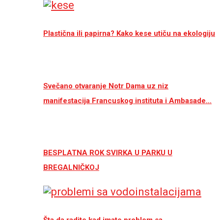
Plastična ili papirna? Kako kese utiču na ekologiju
Svečano otvaranje Notr Dama uz niz
manifestacija Francuskog instituta i Ambasade…
BESPLATNA ROK SVIRKA U PARKU U
BREGALNIČKOJ
Šta da radite kad imate problem sa