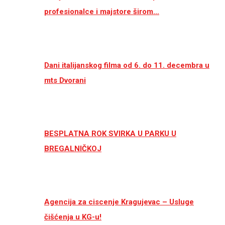
profesionalce i majstore širom…
Dani italijanskog filma od 6. do 11. decembra u
mts Dvorani
BESPLATNA ROK SVIRKA U PARKU U
BREGALNIČKOJ
Agencija za ciscenje Kragujevac – Usluge
čišćenja u KG-u!