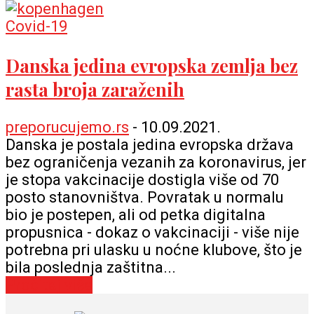
Covid-19
Danska jedina evropska zemlja bez
rasta broja zaraženih
preporucujemo.rs
-
10.09.2021.
Danska je postala jedina evropska država
bez ograničenja vezanih za koronavirus, jer
je stopa vakcinacije dostigla više od 70
posto stanovništva. Povratak u normalu
bio je postepen, ali od petka digitalna
propusnica - dokaz o vakcinaciji - više nije
potrebna pri ulasku u noćne klubove, što je
bila poslednja zaštitna...
Pročitaj više