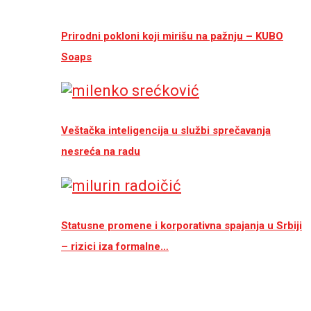
Prirodni pokloni koji mirišu na pažnju – KUBO
Soaps
Veštačka inteligencija u službi sprečavanja
nesreća na radu
Statusne promene i korporativna spajanja u Srbiji
– rizici iza formalne…