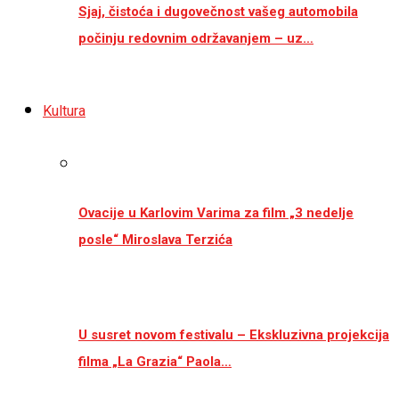
Sjaj, čistoća i dugovečnost vašeg automobila
počinju redovnim održavanjem – uz…
Kultura
Ovacije u Karlovim Varima za film „3 nedelje
posle“ Miroslava Terzića
U susret novom festivalu – Ekskluzivna projekcija
filma „La Grazia“ Paola…