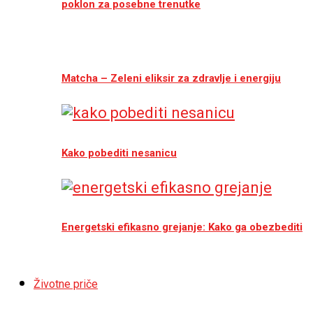
poklon za posebne trenutke
Matcha – Zeleni eliksir za zdravlje i energiju
Kako pobediti nesanicu
Energetski efikasno grejanje: Kako ga obezbediti
Životne priče