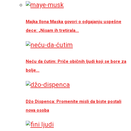
Majka Ilona Maska govori o odgajanju uspešne
dece: „Nisam ih tretirala…
Neću da ćutim: Priče običnih ljudi koji se bore za
bolje…
Džo Dispenca: Promenite misli da biste postali
nova osoba