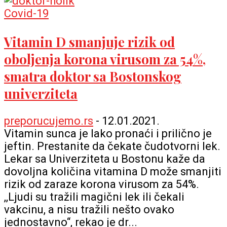
Covid-19
Vitamin D smanjuje rizik od
oboljenja korona virusom za 54%,
smatra doktor sa Bostonskog
univerziteta
preporucujemo.rs
-
12.01.2021.
Vitamin sunca je lako pronaći i prilično je
jeftin. Prestanite da čekate čudotvorni lek.
Lekar sa Univerziteta u Bostonu kaže da
dovoljna količina vitamina D može smanjiti
rizik od zaraze korona virusom za 54%.
,,Ljudi su tražili magični lek ili čekali
vakcinu, a nisu tražili nešto ovako
jednostavno“, rekao je dr...