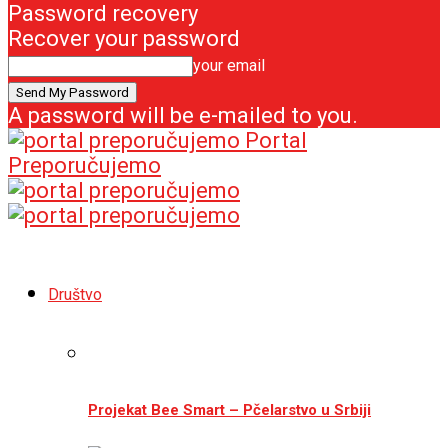
Password recovery
Recover your password
your email
A password will be e-mailed to you.
Portal
Preporučujemo
Društvo
Projekat Bee Smart – Pčelarstvo u Srbiji