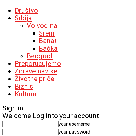
Društvo
Srbija
Vojvodina
Srem
Banat
Bačka
Beograd
Preporucujemo
Zdrave navike
Životne priče
Biznis
Kultura
Sign in
Welcome!
Log into your account
your username
your password