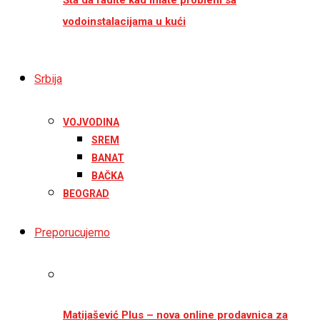
vodoinstalacijama u kući
Srbija
VOJVODINA
SREM
BANAT
BAČKA
BEOGRAD
Preporucujemo
Matijašević Plus – nova online prodavnica za