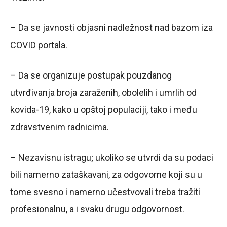
– Da se javnosti objasni nadležnost nad bazom iza
COVID portala.
– Da se organizuje postupak pouzdanog
utvrđivanja broja zaraženih, obolelih i umrlih od
kovida-19, kako u opštoj populaciji, tako i među
zdravstvenim radnicima.
– Nezavisnu istragu; ukoliko se utvrdi da su podaci
bili namerno zataškavani, za odgovorne koji su u
tome svesno i namerno učestvovali treba tražiti
profesionalnu, a i svaku drugu odgovornost.