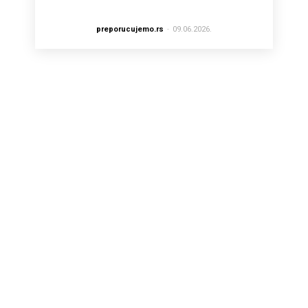
preporucujemo.rs
-
09.06.2026.