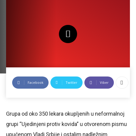
Facebook
Twitter
Viber
Grupa od oko 350 lekara okupljenih u neformalnoj
grupi “Ujedinjeni protiv kovida” u otvorenom pismu
upućenom Vladi Srbije i ostalim nadležnim