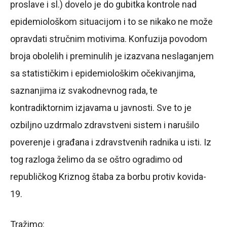
proslave i sl.) dovelo je do gubitka kontrole nad
epidemiološkom situacijom i to se nikako ne može
opravdati stručnim motivima. Konfuzija povodom
broja obolelih i preminulih je izazvana neslaganjem
sa statističkim i epidemiološkim očekivanjima,
saznanjima iz svakodnevnog rada, te
kontradiktornim izjavama u javnosti. Sve to je
ozbiljno uzdrmalo zdravstveni sistem i narušilo
poverenje i građana i zdravstvenih radnika u isti. Iz
tog razloga želimo da se oštro ogradimo od
republičkog Kriznog štaba za borbu protiv kovida-
19.
Tražimo: