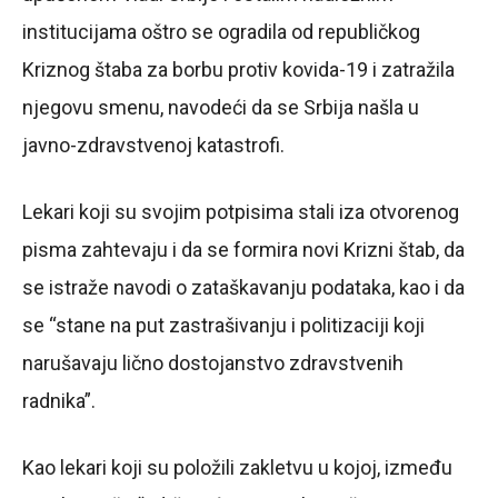
institucijama oštro se ogradila od republičkog
Kriznog štaba za borbu protiv kovida-19 i zatražila
njegovu smenu, navodeći da se Srbija našla u
javno-zdravstvenoj katastrofi.
Lekari koji su svojim potpisima stali iza otvorenog
pisma zahtevaju i da se formira novi Krizni štab, da
se istraže navodi o zataškavanju podataka, kao i da
se “stane na put zastrašivanju i politizaciji koji
narušavaju lično dostojanstvo zdravstvenih
radnika”.
Kao lekari koji su položili zakletvu u kojoj, između