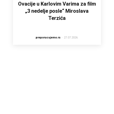
Ovacije u Karlovim Varima za film
„3 nedelje posle“ Miroslava
Terzića
preporucujemo.rs
-
27.07.2026.