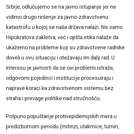
Srbije, odlučujemo se na javno istupanje jer ne
vidimo drugo rešenje za javno-zdravstvenu
katastrofu u kojoj se naša država nalazi. Ne samo
Hipokratova zakletva, već i opšta etika nalaže da
ukažemo na probleme koji su zdravstvene radnike
doveli u ovu situaciju i otežavaju im dalji rad. U
interesu je javnosti da se ovi problemi istraže,
odgovorni pojedinci i institucije procesuiraju i
naprave koraci ka zdravstvenom sistemu bez
straha i prevage politike nad stručnošću.
Potpuno popuštanje protivepidemijskih mera u
predizbornom periodu (mitinzi, utakmice, turniri,