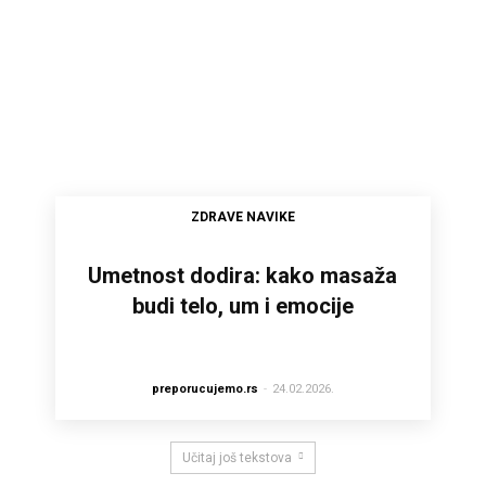
ZDRAVE NAVIKE
Umetnost dodira: kako masaža
budi telo, um i emocije
preporucujemo.rs
-
24.02.2026.
Učitaj još tekstova