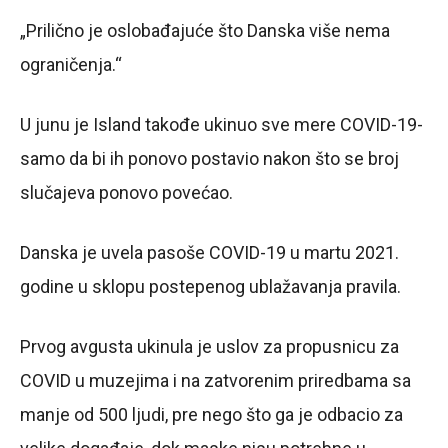
„Prilično je oslobađajuće što Danska više nema
ograničenja.“
U junu je Island takođe ukinuo sve mere COVID-19-
samo da bi ih ponovo postavio nakon što se broj
slučajeva ponovo povećao.
Danska je uvela pasoše COVID-19 u martu 2021.
godine u sklopu postepenog ublažavanja pravila.
Prvog avgusta ukinula je uslov za propusnicu za
COVID u muzejima i na zatvorenim priredbama sa
manje od 500 ljudi, pre nego što ga je odbacio za