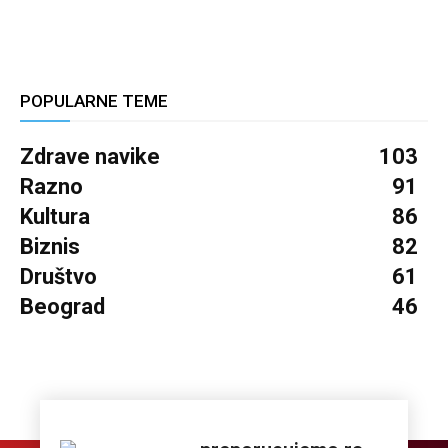
POPULARNE TEME
Zdrave navike
103
Razno
91
Kultura
86
Biznis
82
Društvo
61
Beograd
46