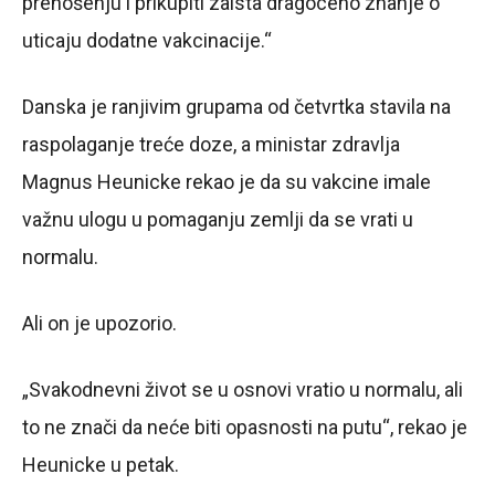
prenošenju i prikupiti zaista dragoceno znanje o
uticaju dodatne vakcinacije.“
Danska je ranjivim grupama od četvrtka stavila na
raspolaganje treće doze, a ministar zdravlja
Magnus Heunicke rekao je da su vakcine imale
važnu ulogu u pomaganju zemlji da se vrati u
normalu.
Ali on je upozorio.
„Svakodnevni život se u osnovi vratio u normalu, ali
to ne znači da neće biti opasnosti na putu“, rekao je
Heunicke u petak.