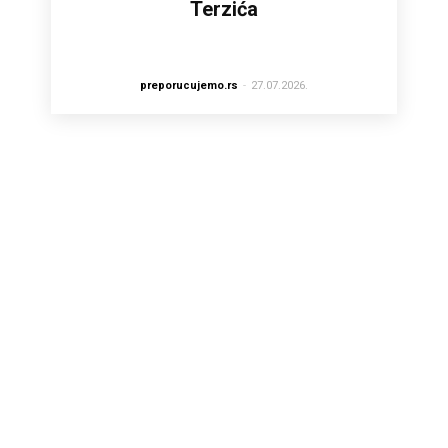
Terzića
preporucujemo.rs
-
27.07.2026.