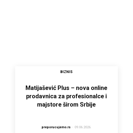
BIZNIS
Matijašević Plus – nova online
prodavnica za profesionalce i
majstore širom Srbije
preporucujemo.rs
-
09.06.2026.