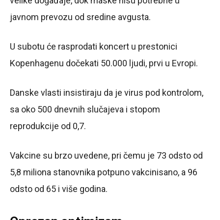
velike događaje, dok maske nisu potrebne u
javnom prevozu od sredine avgusta.
U subotu će rasprodati koncert u prestonici
Kopenhagenu dočekati 50.000 ljudi, prvi u Evropi.
Danske vlasti insistiraju da je virus pod kontrolom,
sa oko 500 dnevnih slučajeva i stopom
reprodukcije od 0,7.
Vakcine su brzo uvedene, pri čemu je 73 odsto od
5,8 miliona stanovnika potpuno vakcinisano, a 96
odsto od 65 i više godina.