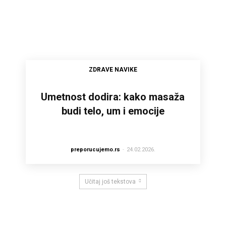
ZDRAVE NAVIKE
Umetnost dodira: kako masaža
budi telo, um i emocije
preporucujemo.rs
-
24.02.2026.
Učitaj još tekstova