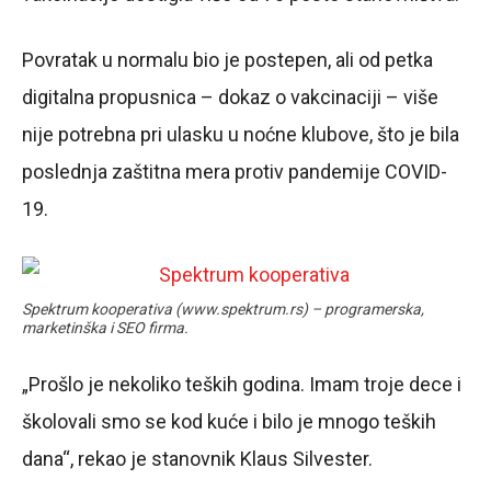
Povratak u normalu bio je postepen, ali od petka
digitalna propusnica – dokaz o vakcinaciji – više
nije potrebna pri ulasku u noćne klubove, što je bila
poslednja zaštitna mera protiv pandemije COVID-
19.
Spektrum kooperativa (www.spektrum.rs) – programerska,
marketinška i SEO firma.
„Prošlo je nekoliko teških godina. Imam troje dece i
školovali smo se kod kuće i bilo je mnogo teških
dana“, rekao je stanovnik Klaus Silvester.