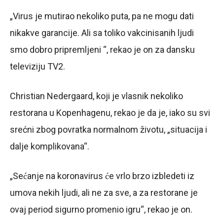
„Virus je mutirao nekoliko puta, pa ne mogu dati
nikakve garancije. Ali sa toliko vakcinisanih ljudi
smo dobro pripremljeni “, rekao je on za dansku
televiziju TV2.
Christian Nedergaard, koji je vlasnik nekoliko
restorana u Kopenhagenu, rekao je da je, iako su svi
srećni zbog povratka normalnom životu, „situacija i
dalje komplikovana“.
„Sećanje na koronavirus će vrlo brzo izbledeti iz
umova nekih ljudi, ali ne za sve, a za restorane je
ovaj period sigurno promenio igru“, rekao je on.