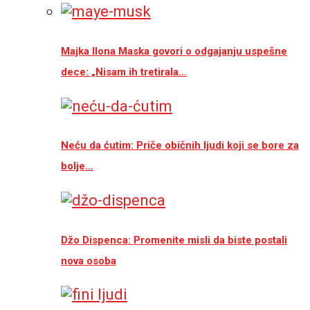
Majka Ilona Maska govori o odgajanju uspešne
dece: „Nisam ih tretirala…
Neću da ćutim: Priče običnih ljudi koji se bore za
bolje…
Džo Dispenca: Promenite misli da biste postali
nova osoba