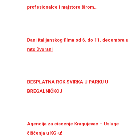
profesionalce i majstore širom…
Dani italijanskog filma od 6. do 11. decembra u
mts Dvorani
BESPLATNA ROK SVIRKA U PARKU U
BREGALNIČKOJ
Agencija za ciscenje Kragujevac – Usluge
čišćenja u KG-u!