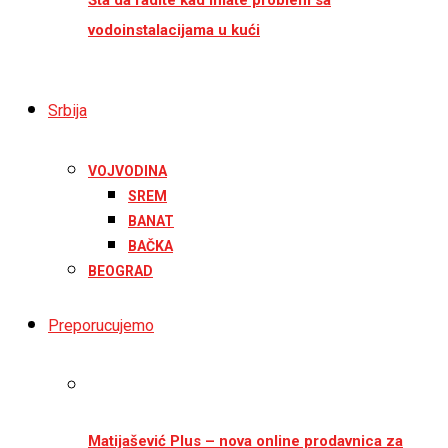
vodoinstalacijama u kući
Srbija
VOJVODINA
SREM
BANAT
BAČKA
BEOGRAD
Preporucujemo
Matijašević Plus – nova online prodavnica za