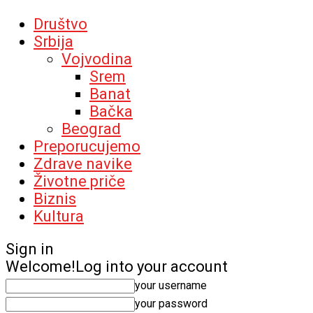
Društvo
Srbija
Vojvodina
Srem
Banat
Bačka
Beograd
Preporucujemo
Zdrave navike
Životne priče
Biznis
Kultura
Sign in
Welcome!
Log into your account
your username
your password