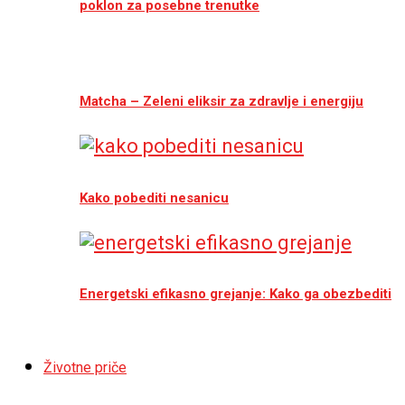
poklon za posebne trenutke
Matcha – Zeleni eliksir za zdravlje i energiju
Kako pobediti nesanicu
Energetski efikasno grejanje: Kako ga obezbediti
Životne priče