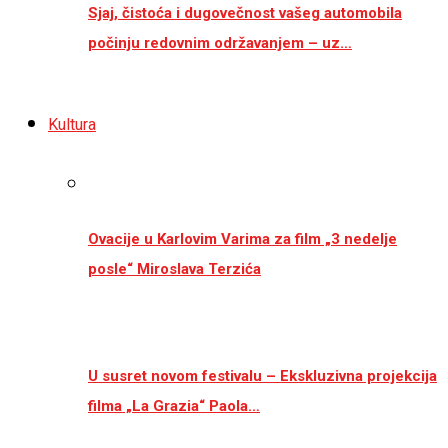
Sjaj, čistoća i dugovečnost vašeg automobila
počinju redovnim održavanjem – uz…
Kultura
Ovacije u Karlovim Varima za film „3 nedelje
posle“ Miroslava Terzića
U susret novom festivalu – Ekskluzivna projekcija
filma „La Grazia“ Paola…