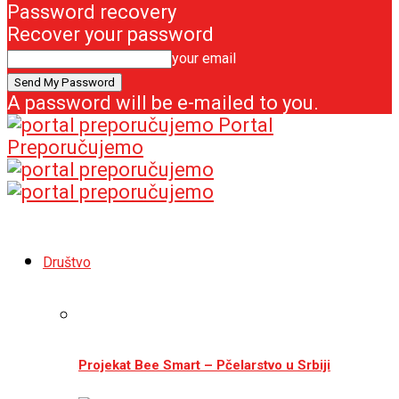
Password recovery
Recover your password
your email
A password will be e-mailed to you.
Portal
Preporučujemo
Društvo
Projekat Bee Smart – Pčelarstvo u Srbiji