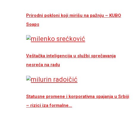
Prirodni pokloni koji mirišu na pažnju – KUBO
Soaps
Veštačka inteligencija u službi sprečavanja
nesreća na radu
Statusne promene i korporativna spajanja u Srbiji
– rizici iza formalne…