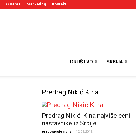
O nama
Marketing
Kontakt
DRUŠTVO
SRBIJA
Predrag Nikić Kina
Predrag Nikić: Kina najviše ceni
nastavnike iz Srbije
-
preporucujemo.rs
12.02.2019.