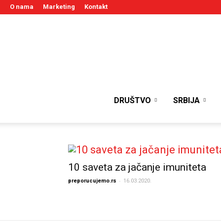
O nama
Marketing
Kontakt
DRUŠTVO
SRBIJA
10 saveta za jačanje imuniteta
-
preporucujemo.rs
16.03.2020.