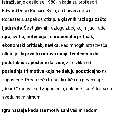
istraživanje desilo se 1980-ih kada su profesori
Edward Deci i Richard Ryan, sa Univerziteta u
Ročesteru, uspeli da otkriju
6 glavnih razloga zašto
ljudi rade
. Šest glavnih razloga zbog kojih ljudi rade:
igra, svrha, potencijal, emocionalni pritisak,
ekonomski pritisak, navika.
Rad mnogih istraživača
otkrio je da
prva tri motiva imaju tendenciju da
podstaknu zaposlene da rade
, za razliku od
poslednja tri motiva koja ne deluju podsticajno
na
zaposlene. Preduzeća treba da utiču na povećanje
,,dobrih“ motiva kod zaposlenih, dok one ,,loše“ treba da
svedu na minimum.
Igra
nastaje kada ste motivisani vašim radom
.