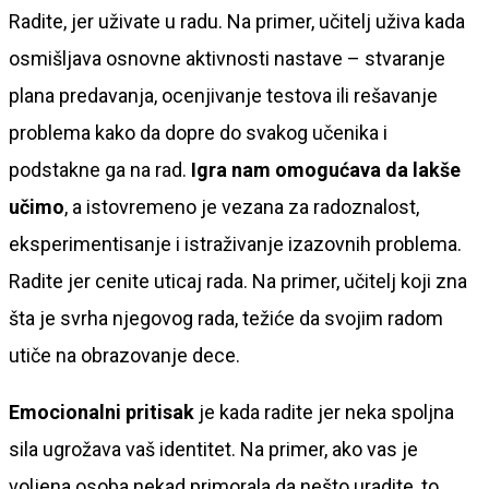
Radite, jer uživate u radu. Na primer, učitelj uživa kada
osmišljava osnovne aktivnosti nastave – stvaranje
plana predavanja, ocenjivanje testova ili rešavanje
problema kako da dopre do svakog učenika i
podstakne ga na rad.
Igra nam omogućava da lakše
učimo
, a istovremeno je vezana za radoznalost,
eksperimentisanje i istraživanje izazovnih problema.
Radite jer cenite uticaj rada. Na primer, učitelj koji zna
šta je svrha njegovog rada, težiće da svojim radom
utiče na obrazovanje dece.
Emocionalni pritisak
je kada radite jer neka spoljna
sila ugrožava vaš identitet. Na primer, ako vas je
voljena osoba nekad primorala da nešto uradite, to