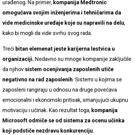
urađenog. Na primer,
kompanija Medtronic
omogućava svojim inženjerima i tehničarima da
vide medicinske uređaje koje su napravili na delu
,
kako bi mogli da vide svrhu svog rada.
Treći
bitan elemenat jeste karijerna lestvica u
organizaciji.
Nedavno su mnoge kompanije zaključile
da njihov
sistem ocenjivanja zaposlenih utiče
negativno na rad zaposlenih
. Sistemi u kojima se
zaposleni rangiraju u odnosu na druge povećava
emocionalni i ekonomski pritisak, smanjujući ukupnu
motivaciju i učinak. Kao rezultat toga,
kompanija
Microsoft odmiče se od sistema za ocenu učinka
koji podstiče nezdravu konkurenciju
.