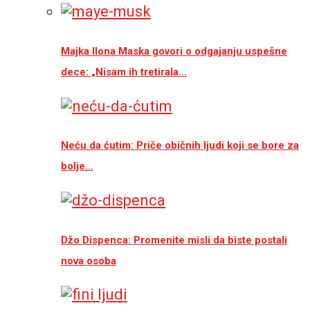
Majka Ilona Maska govori o odgajanju uspešne
dece: „Nisam ih tretirala…
Neću da ćutim: Priče običnih ljudi koji se bore za
bolje…
Džo Dispenca: Promenite misli da biste postali
nova osoba