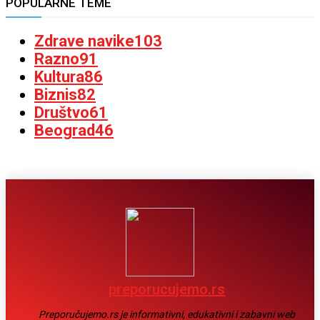
POPULARNE TEME
Zdrave navike
103
Razno
91
Kultura
86
Biznis
82
Društvo
61
Beograd
46
preporucujemo.rs
Preporučujemo.rs je informativni, edukativni i zabavni web