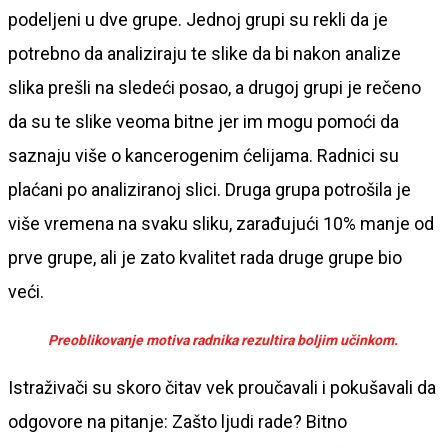
podeljeni u dve grupe. Jednoj grupi su rekli da je
potrebno da analiziraju te slike da bi nakon analize
slika prešli na sledeći posao, a drugoj grupi je rečeno
da su te slike veoma bitne jer im mogu pomoći da
saznaju više o kancerogenim ćelijama. Radnici su
plaćani po analiziranoj slici. Druga grupa potrošila je
više vremena na svaku sliku, zarađujući 10% manje od
prve grupe, ali je zato kvalitet rada druge grupe bio
veći.
Preoblikovanje motiva radnika rezultira boljim učinkom.
Istraživači su skoro čitav vek proučavali i pokušavali da
odgovore na pitanje: Zašto ljudi rade? Bitno