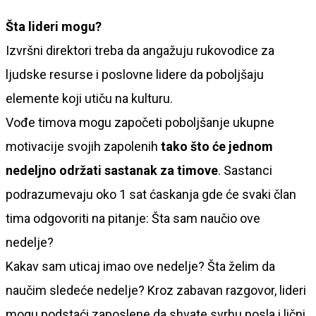
Šta lideri mogu?
Izvršni direktori treba da angažuju rukovodice za
ljudske resurse i poslovne lidere da poboljšaju
elemente koji utiču na kulturu.
Vođe timova mogu započeti poboljšanje ukupne
motivacije svojih zapolenih
tako što će jednom
nedeljno održati sastanak za timove
. Sastanci
podrazumevaju oko 1 sat ćaskanja gde će svaki član
tima odgovoriti na pitanje: Šta sam naučio ove
nedelje?
Kakav sam uticaj imao ove nedelje? Šta želim da
naučim sledeće nedelje? Kroz zabavan razgovor, lideri
mogu podstaći zaposlene da shvate svrhu posla i lični