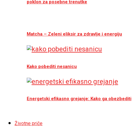
poklon za posebne trenutke
Matcha – Zeleni eliksir za zdravlje i energiju
Kako pobediti nesanicu
Energetski efikasno grejanje: Kako ga obezbediti
Životne priče