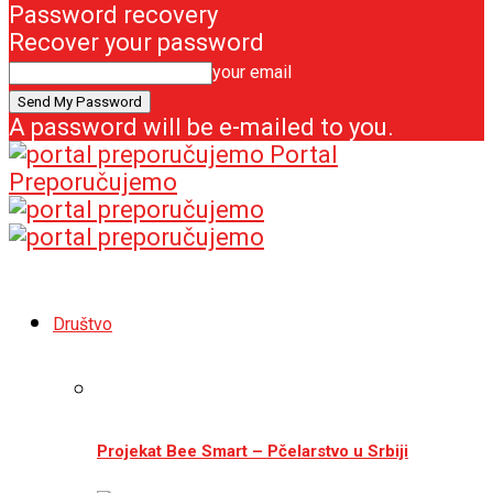
Password recovery
Recover your password
your email
A password will be e-mailed to you.
Portal
Preporučujemo
Društvo
Projekat Bee Smart – Pčelarstvo u Srbiji