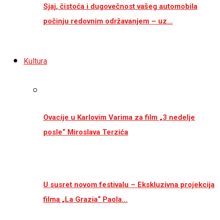
Sjaj, čistoća i dugovečnost vašeg automobila
počinju redovnim održavanjem – uz…
Kultura
Ovacije u Karlovim Varima za film „3 nedelje
posle“ Miroslava Terzića
U susret novom festivalu – Ekskluzivna projekcija
filma „La Grazia“ Paola…