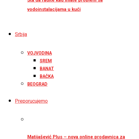
vodoinstalacijama u kući
Srbija
VOJVODINA
SREM
BANAT
BAČKA
BEOGRAD
Preporucujemo
Matijašević Plus – nova online prodavnica za