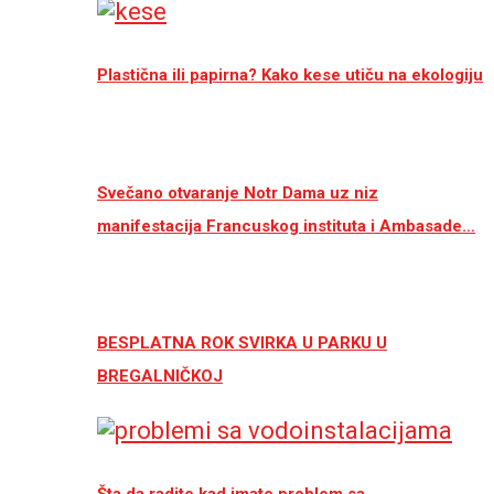
Plastična ili papirna? Kako kese utiču na ekologiju
Svečano otvaranje Notr Dama uz niz
manifestacija Francuskog instituta i Ambasade…
BESPLATNA ROK SVIRKA U PARKU U
BREGALNIČKOJ
Šta da radite kad imate problem sa