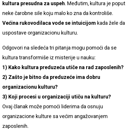
kultura presudna za uspeh
. Međutim, kultura je poput
neke čarobne sile koju malo ko zna da kontroliše.
Većina rukovodilaca vode se intuicijom
kada žele da
uspostave organizacionu kulturu.
Odgovori na sledeća tri pitanja mogu pomoći da se
kultura transformiše iz misterije u nauku:
1) Kako kultura preduzeća utiče na rad zaposlenih?
2) Zašto je bitno da preduzeće ima dobru
organizacionu kulturu?
3) Koji procesi u organizaciji utiču na kulturu?
Ovaj članak može pomoći liderima da osnuju
organizacione kulture sa većim angažovanjem
zaposlenih.