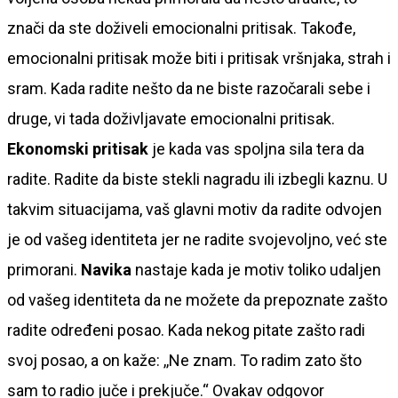
znači da ste doživeli emocionalni pritisak. Takođe,
emocionalni pritisak može biti i pritisak vršnjaka, strah i
sram. Kada radite nešto da ne biste razočarali sebe i
druge, vi tada doživljavate emocionalni pritisak.
Ekonomski pritisak
je kada vas spoljna sila tera da
radite. Radite da biste stekli nagradu ili izbegli kaznu. U
takvim situacijama, vaš glavni motiv da radite odvojen
je od vašeg identiteta jer ne radite svojevoljno, već ste
primorani.
Navika
nastaje kada je motiv toliko udaljen
od vašeg identiteta da ne možete da prepoznate zašto
radite određeni posao. Kada nekog pitate zašto radi
svoj posao, a on kaže: ,,Ne znam. To radim zato što
sam to radio juče i prekjuče.“ Ovakav odgovor