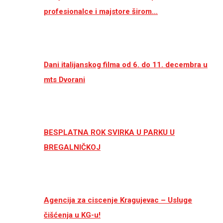
profesionalce i majstore širom…
Dani italijanskog filma od 6. do 11. decembra u
mts Dvorani
BESPLATNA ROK SVIRKA U PARKU U
BREGALNIČKOJ
Agencija za ciscenje Kragujevac – Usluge
čišćenja u KG-u!