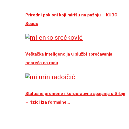
Prirodni pokloni koji mirišu na pažnju – KUBO
Soaps
Veštačka inteligencija u službi sprečavanja
nesreća na radu
Statusne promene i korporativna spajanja u Srbiji
– rizici iza formalne…