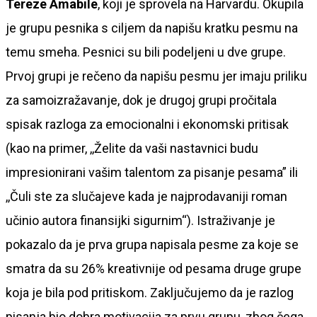
Tereze Amabile
, koji je sprovela na Harvardu. Okupila
je grupu pesnika s ciljem da napišu kratku pesmu na
temu smeha. Pesnici su bili podeljeni u dve grupe.
Prvoj grupi je rečeno da napišu pesmu jer imaju priliku
za samoizražavanje, dok je drugoj grupi pročitala
spisak razloga za emocionalni i ekonomski pritisak
(kao na primer, ,,Želite da vaši nastavnici budu
impresionirani vašim talentom za pisanje pesama” ili
,,Čuli ste za slučajeve kada je najprodavaniji roman
učinio autora finansijki sigurnim“). Istraživanje je
pokazalo da je prva grupa napisala pesme za koje se
smatra da su 26% kreativnije od pesama druge grupe
koja je bila pod pritiskom. Zaključujemo da je razlog
pisanja bio dobra motivacija za prvu grupu, zbog čega