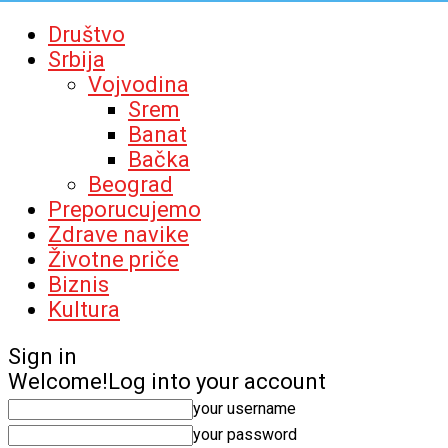
Društvo
Srbija
Vojvodina
Srem
Banat
Bačka
Beograd
Preporucujemo
Zdrave navike
Životne priče
Biznis
Kultura
Sign in
Welcome!
Log into your account
your username
your password