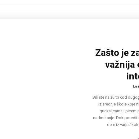
Zašto je 
važnija 
int
Lis
Bili ste na žurci kod dugogo
iz srednje škole koje 
grickalicama i pićem p
nadmetanje. Dok poredite 
dete iz vaše škole 