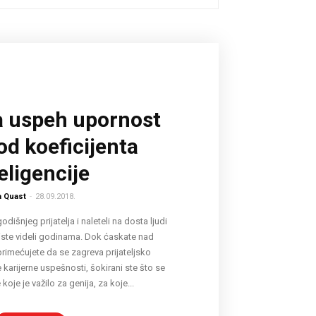
za uspeh upornost
od koeficijenta
eligencije
a Quast
-
28.09.2018.
dišnjeg prijatelja i naleteli na dosta ljudi
niste videli godinama. Dok ćaskate nad
rimećujete da se zagreva prijateljsko
karijerne uspešnosti, šokirani ste što se
koje je važilo za genija, za koje...