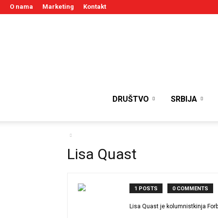
O nama
Marketing
Kontakt
DRUŠTVO
SRBIJA
Lisa Quast
1 POSTS
0 COMMENTS
Lisa Quast je kolumnistkinja Forb