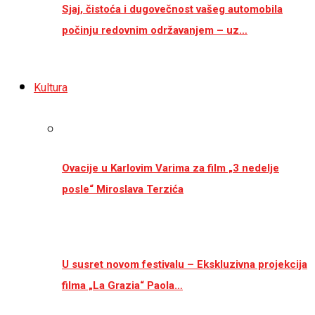
Sjaj, čistoća i dugovečnost vašeg automobila
počinju redovnim održavanjem – uz…
Kultura
Ovacije u Karlovim Varima za film „3 nedelje
posle“ Miroslava Terzića
U susret novom festivalu – Ekskluzivna projekcija
filma „La Grazia“ Paola…