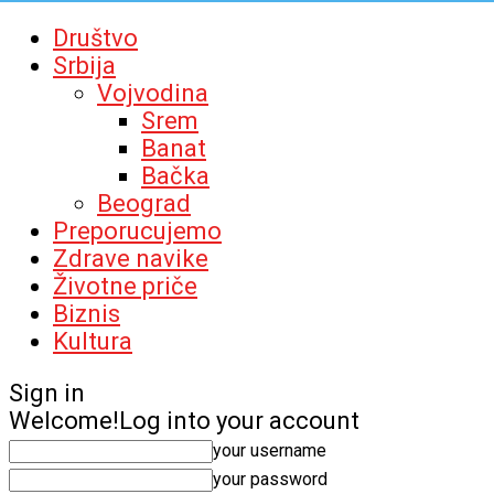
Društvo
Srbija
Vojvodina
Srem
Banat
Bačka
Beograd
Preporucujemo
Zdrave navike
Životne priče
Biznis
Kultura
Sign in
Welcome!
Log into your account
your username
your password