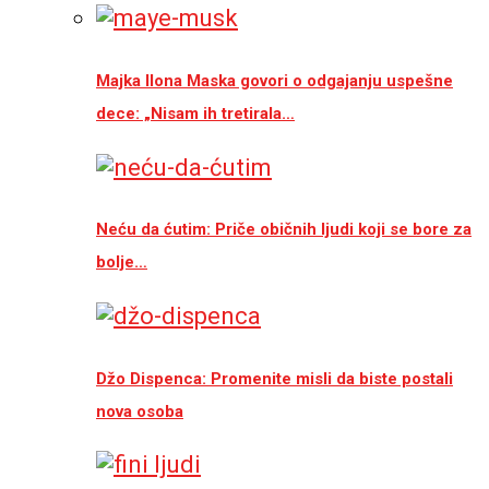
Majka Ilona Maska govori o odgajanju uspešne
dece: „Nisam ih tretirala…
Neću da ćutim: Priče običnih ljudi koji se bore za
bolje…
Džo Dispenca: Promenite misli da biste postali
nova osoba