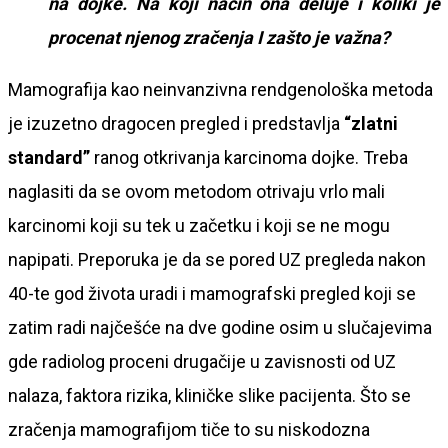
na dojke. Na koji način ona deluje i koliki je
procenat njenog zračenja I zašto je važna?
Mamografija kao neinvanzivna rendgenološka metoda
je izuzetno dragocen pregled i predstavlja
“
zlatni
standard
”
ranog otkrivanja karcinoma dojke. Treba
naglasiti da se ovom metodom otrivaju vrlo mali
karcinomi koji su tek u začetku i koji se ne mogu
napipati. Preporuka je da se pored UZ pregleda nakon
40-te god života uradi i mamografski pregled koji se
zatim radi najčešće na dve godine osim u slučajevima
gde radiolog proceni drugačije u zavisnosti od UZ
nalaza, faktora rizika, kliničke slike pacijenta. Što se
zračenja mamografijom tiče to su niskodozna