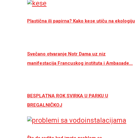
Plastična ili papirna? Kako kese utiču na ekologiju
Svečano otvaranje Notr Dama uz niz
manifestacija Francuskog instituta i Ambasade…
BESPLATNA ROK SVIRKA U PARKU U
BREGALNIČKOJ
Šta da radite kad imate problem sa