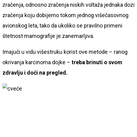
zračenja, odnosno zračenja niskih voltaža jednaka dozi
zračenja koju dobijemo tokom jednog višečasovnog
avionskog leta, tako da ukoliko se pravilno primeni
štetnost mamografije je zanemarljiva.
Imajući u vidu višestruku korist ove metode – ranog
okrivanja karcinoma dojke –
treba brinuti o svom
zdravlju i doći na pregled.