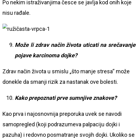
Po nekim istraživanjima česce se javlja kod onih koje
nisu rađale.
Može li
zdrav način života uticati na srečavanje
pojave karcinoma dojke?
Zdrav način života u smislu „što manje stresa“ može
donekle da smanji rizik za nastanak ove bolesti.
Kako prepoznati prve sumnjive znakove?
Kao prva i najosnovnija preporuka uvek se navodi
samopregled (koji podrazumeva palpaciju dojki i
pazuha) i redovno posmatranje svojih dojki. Ukoliko se