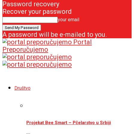
Password recovery
Recover your password
your email
A password will be e-mailed to you.
Portal
Preporučujemo
Društvo
Projekat Bee Smart – Pčelarstvo u Srbiji