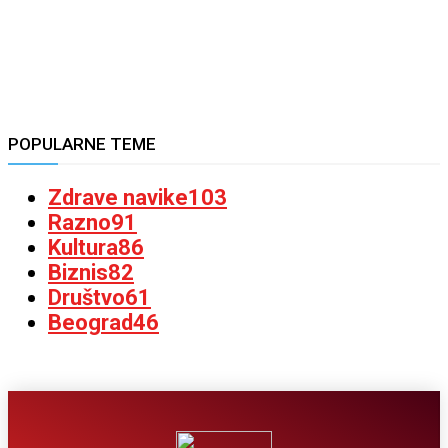
POPULARNE TEME
Zdrave navike
103
Razno
91
Kultura
86
Biznis
82
Društvo
61
Beograd
46