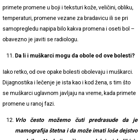
primete promene u boji i teksturi kože, veličini, obliku,
temperaturi, promene vezane za bradavicu ili se pri
samopregledu napipa bilo kakva promena i oseti bol –
obavezno je javiti se radiologu.
Da li i muškarci mogu da obole od ove bolesti?
Iako retko, od ove opake bolesti obolevaju i muškarci.
Dijagnostika i lečenje je ista kao i kod žena, s tim što
se muškarci uglavnom javljaju na vreme, kada primete
promene u ranoj fazi.
Vrlo često možemo čuti predrasude da je
mamografija štetna i da može imati loše dejstvo