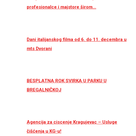
profesionalce i majstore širom…
Dani italijanskog filma od 6. do 11. decembra u
mts Dvorani
BESPLATNA ROK SVIRKA U PARKU U
BREGALNIČKOJ
Agencija za ciscenje Kragujevac – Usluge
čišćenja u KG-u!