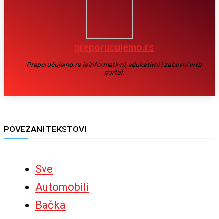
preporucujemo.rs
Preporučujemo.rs je informativni, edukativni i zabavni web
portal.
POVEZANI TEKSTOVI
Sve
Automobili
Bačka