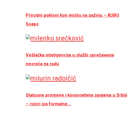
Prirodni pokloni koji mirišu na pažnju – KUBO
Soaps
Veštačka inteligencija u službi sprečavanja
nesreća na radu
Statusne promene i korporativna spajanja u Srbiji
– rizici iza formalne…