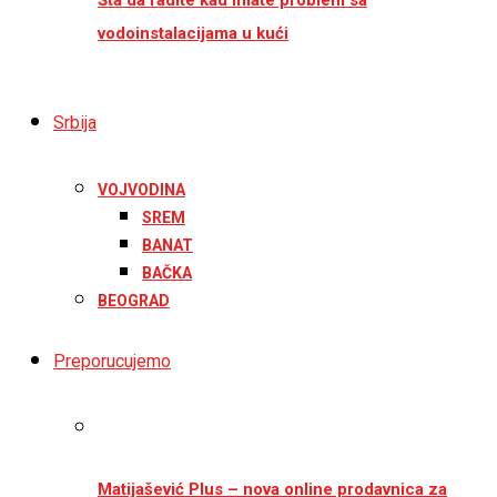
vodoinstalacijama u kući
Srbija
VOJVODINA
SREM
BANAT
BAČKA
BEOGRAD
Preporucujemo
Matijašević Plus – nova online prodavnica za