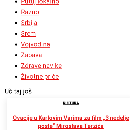
Putuj lokalno
Razno
Srbija
Srem
Vojvodina
Zabava
Zdrave navike
Životne priče
Učitaj još
KULTURA
Ovacije u Karlovim Varima za film „3 nedelje
posle“ Miroslava Terzića