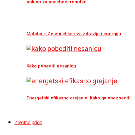
poklon za posebne trenutke
Matcha – Zeleni eliksir za zdravlje i energiju
Kako pobediti nesanicu
Energetski efikasno grejanje: Kako ga obezbediti
Životne priče