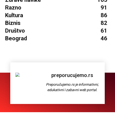
Razno
91
Kultura
86
Biznis
82
Društvo
61
Beograd
46
preporucujemo.rs
Preporučujemo.rs je informativni,
edukativni i zabavni web portal.