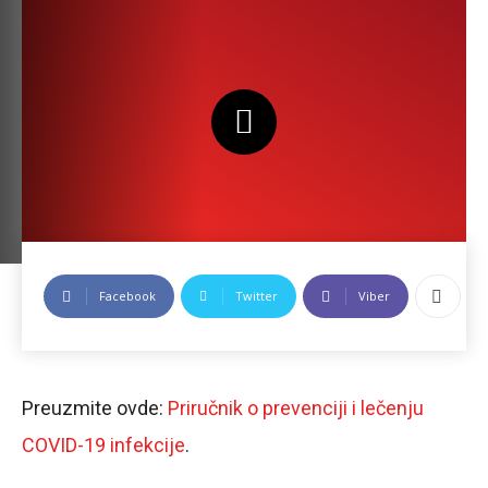
Facebook
Twitter
Viber
Preuzmite ovde:
Priručnik o prevenciji i lečenju
COVID-19 infekcije
.