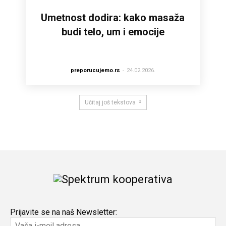
Umetnost dodira: kako masaža
budi telo, um i emocije
preporucujemo.rs
-
24.02.2026.
Učitaj još tekstova
Prijavite se na naš Newsletter: