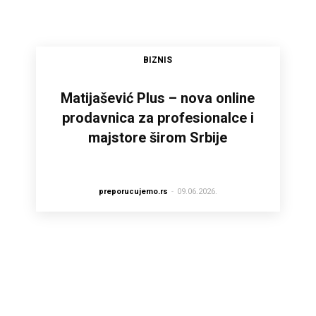
BIZNIS
Matijašević Plus – nova online
prodavnica za profesionalce i
majstore širom Srbije
preporucujemo.rs
-
09.06.2026.