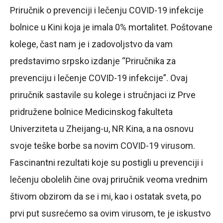
Priručnik o prevenciji i lečenju COVID-19 infekcije
bolnice u Kini koja je imala 0% mortalitet. Poštovane
kolege, čast nam je i zadovoljstvo da vam
predstavimo srpsko izdanje “Priručnika za
prevenciju i lečenje COVID-19 infekcije”. Ovaj
priručnik sastavile su kolege i stručnjaci iz Prve
pridružene bolnice Medicinskog fakulteta
Univerziteta u Zheijang-u, NR Kina, a na osnovu
svoje teške borbe sa novim COVID-19 virusom.
Fascinantni rezultati koje su postigli u prevenciji i
lečenju obolelih čine ovaj priručnik veoma vrednim
štivom obzirom da se i mi, kao i ostatak sveta, po
prvi put susrećemo sa ovim virusom, te je iskustvo