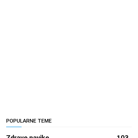
POPULARNE TEME
Zdrave navike
103