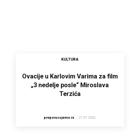
KULTURA
Ovacije u Karlovim Varima za film
„3 nedelje posle“ Miroslava
Terzića
preporucujemo.rs
-
27.07.2026.