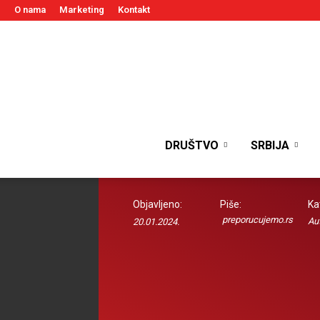
O nama
Marketing
Kontakt
DRUŠTVO
SRBIJA
Objavljeno:
Piše:
Ka
preporucujemo.rs
Au
20.01.2024.