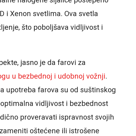
onalne halogene sijalice postepeno
D i Xenon svetlima. Ova svetla
ljenje, što poboljšava vidljivost i
ekte, jasno je da farovi za
logu u bezbednoj i udobnoj vožnji
.
na upotreba farova su od suštinskog
 optimalna vidljivost i bezbednost
odično proveravati ispravnost svojih
 zameniti oštećene ili istrošene