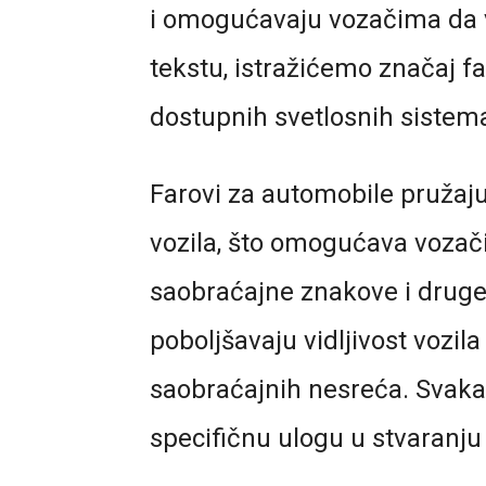
i omogućavaju vozačima da v
tekstu, istražićemo značaj f
dostupnih svetlosnih sistem
Farovi za automobile pružaju
vozila, što omogućava vozač
saobraćajne znakove i druge
poboljšavaju vidljivost vozil
saobraćajnih nesreća. Svak
specifičnu ulogu u stvaranju