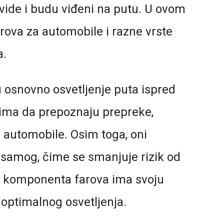
ide i budu viđeni na putu. U ovom
arova za automobile i razne vrste
a.
 osnovno osvetljenje puta ispred
ima da prepoznaju prepreke,
 automobile. Osim toga, oni
a samog, čime se smanjuje rizik od
a komponenta farova ima svoju
 optimalnog osvetljenja.