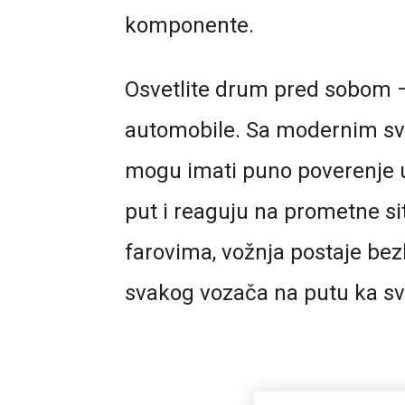
komponente.
Osvetlite drum pred sobom –
automobile. Sa modernim sv
mogu imati puno poverenje u
put i reaguju na prometne si
farovima, vožnja postaje bezb
svakog vozača na putu ka svoj