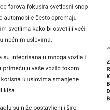
deo farova fokusira svetlosni snop
ne automobile često opremaju
m svetlima kako bi osvetlili veći
t u noćnim uslovima.
P
a su integrisana u mnoga vozila i
Z
 primećuju vaše vozilo tokom
R
K
 korisna u uslovima smanjene
B
i kiša.
D
B
aglu su niže postavljeni i šire