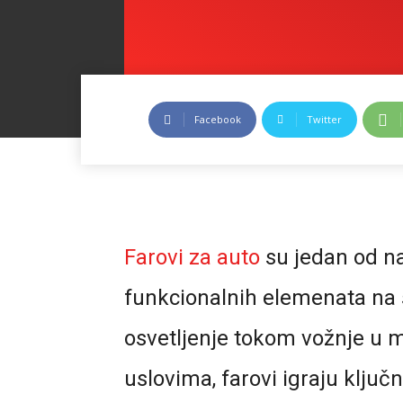
Facebook
Twitter
Farovi za auto
su jedan od na
funkcionalnih elemenata na 
osvetljenje tokom vožnje u 
uslovima, farovi igraju klju