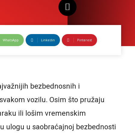
WhatsApp
Linkedin
Pinterest
jvažnijih bezbednosnih i
svakom vozilu. Osim što pružaju
mraku ili lošim vremenskim
čnu ulogu u saobraćajnoj bezbednosti