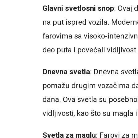
Glavni svetlosni snop
: Ovaj 
na put ispred vozila. Moder
farovima sa visoko-intenzivni
deo puta i povećali vidljivos
Dnevna svetla
: Dnevna svetl
pomažu drugim vozačima da
dana. Ova svetla su posebno
vidljivosti, kao što su magla il
Svetla za maglu
: Farovi za m