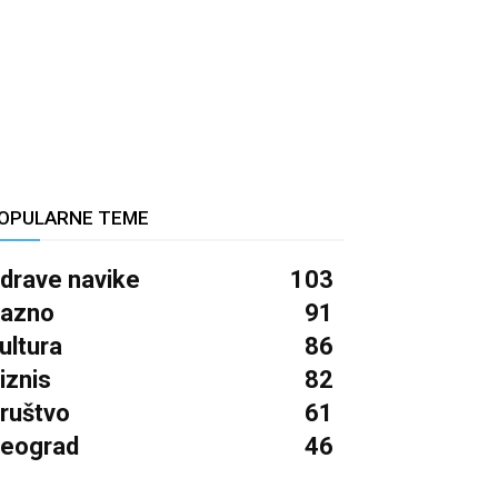
OPULARNE TEME
drave navike
103
azno
91
ultura
86
iznis
82
ruštvo
61
eograd
46