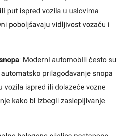
ili put ispred vozila u uslovima
ni poboljšavaju vidljivost vozaču i
 snopa
: Moderni automobili često su
a automatsko prilagođavanje snopa
u vozila ispred ili dolazeće vozne
nje kako bi izbegli zaslepljivanje