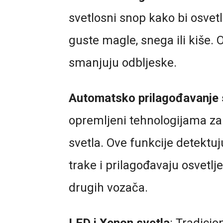
svetlosni snop kako bi osvetl
guste magle, snega ili kiše. O
smanjuju odbljeske.
Automatsko prilagođavanje
opremljeni tehnologijama z
svetla. Ove funkcije detektuj
trake i prilagođavaju osvetlje
drugih vozača.