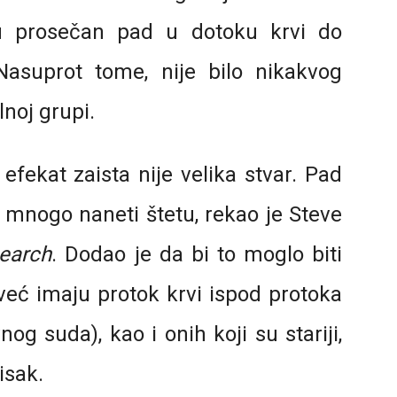
aju prosečan pad u dotoku krvi do
asuprot tome, nije bilo nikakvog
noj grupi.
fekat zaista nije velika stvar. Pad
mnogo naneti štetu, rekao je Steve
earch
. Dodao je da bi to moglo biti
već imaju protok krvi ispod protoka
g suda), kao i onih koji su stariji,
isak.