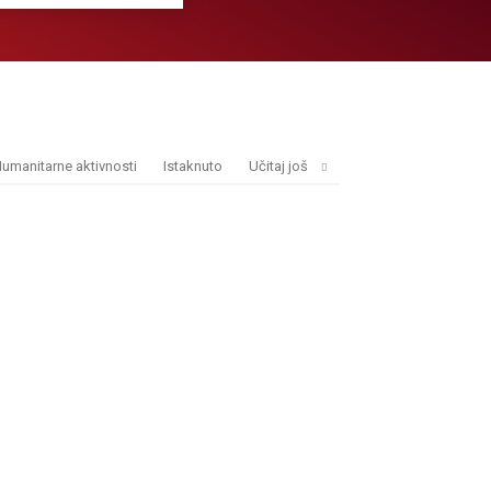
umanitarne aktivnosti
Istaknuto
Učitaj još