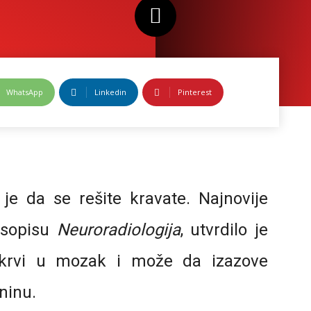
WhatsApp
Linkedin
Pinterest
je da se rešite kravate. Najnovije
časopisu
Neuroradiologija
, utvrdilo je
krvi u mozak i može da izazove
ninu.