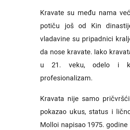
Kravate su među nama već 
potiču još od Kin dinasti
vladavine su pripadnici kral
da nose kravate. Iako krava
u 21. veku, odelo i k
profesionalizam.
Kravata nije samo pričvršć
pokazao ukus, status i lično
Molloi napisao 1975. godine 