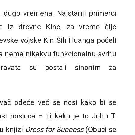
dugo vremena. Najstariji primerci
je iz drevne Kine, za vreme čije
jevske vojske Kin Ših Huanga počeli
ta nema nikakvu funkcionalnu svrhu
ravata su postali sinonim za
ivač odeće već se nosi kako bi se
st nosioca – ili kako je to John T.
u knjizi
Dress for Success
(Obuci se