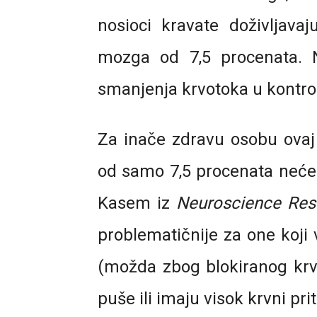
nosioci kravate doživljav
mozga od 7,5 procenata. N
smanjenja krvotoka u kontrol
Za inače zdravu osobu ovaj e
od samo 7,5 procenata neće 
Kasem iz
Neuroscience Res
problematičnije za one koji 
(možda zbog blokiranog krvno
puše ili imaju visok krvni prit