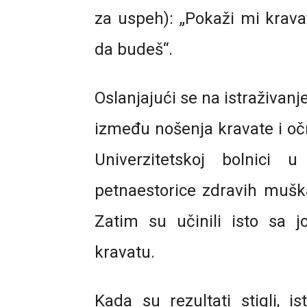
za uspeh): „Pokaži mi kravat
da budeš“.
Oslanjajući se na istraživanj
između nošenja kravate i očn
Univerzitetskoj bolnici
petnaestorice zdravih mušk
Zatim su učinili isto sa j
kravatu.
Kada su rezultati stigli, i