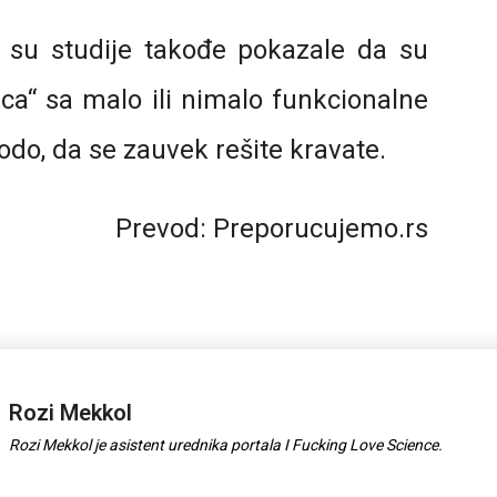
a su studije takođe pokazale da su
lica“ sa malo ili nimalo funkcionalne
do, da se zauvek rešite kravate.
Prevod: Preporucujemo.rs
Rozi Mekkol
Rozi Mekkol je asistent urednika portala I Fucking Love Science.