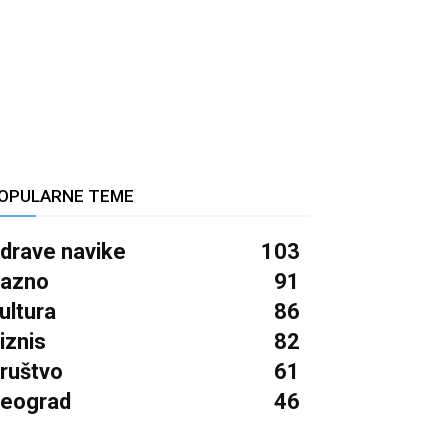
OPULARNE TEME
drave navike
103
azno
91
ultura
86
iznis
82
ruštvo
61
eograd
46