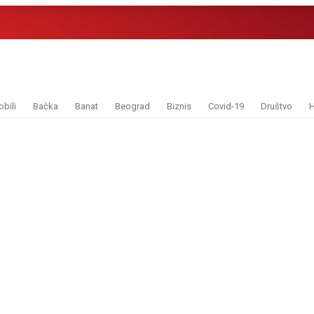
bili
Bačka
Banat
Beograd
Biznis
Covid-19
Društvo
H