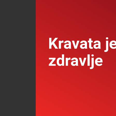
Kravata j
zdravlje