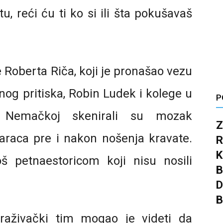
u, reći ću ti ko si ili šta pokušavaš
e Roberta Riča, koji je pronašao vezu
og pritiska, Robin Ludek i kolege u
P
 u Nemačkoj skenirali su mozak
Z
araca pre i nakon nošenja kravate.
R
K
oš petnaestoricom koji nisu nosili
B
D
B
straživački tim mogao je videti da