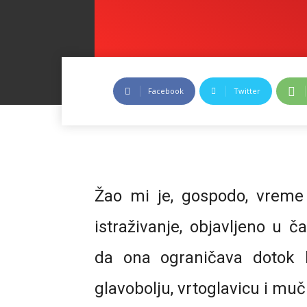
Facebook
Twitter
Žao mi je, gospodo, vreme 
istraživanje, objavljeno u 
da ona ograničava dotok 
glavobolju, vrtoglavicu i muč