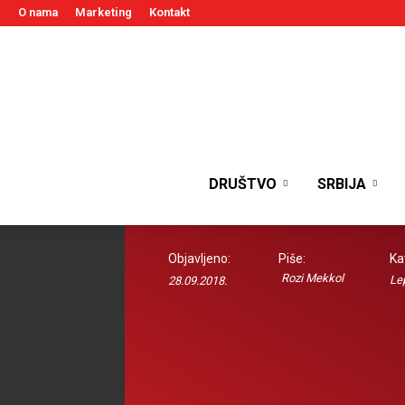
O nama
Marketing
Kontakt
DRUŠTVO
SRBIJA
Objavljeno:
Piše:
Ka
Rozi Mekkol
Lep
28.09.2018.