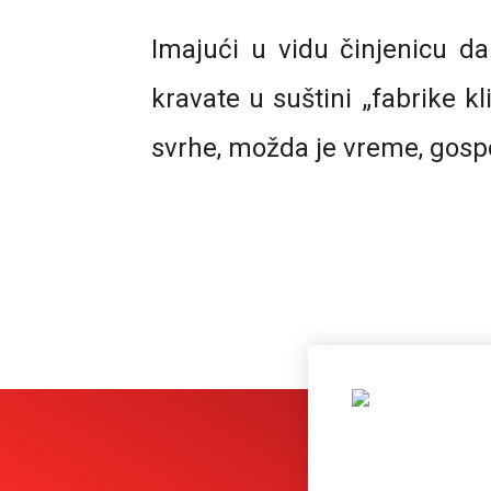
Imajući u vidu činjenicu d
kravate u suštini „fabrike k
svrhe, možda je vreme, gospo