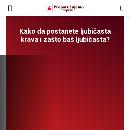
Kako da postanete ljubičasta
krava i zašto baš ljubičasta?