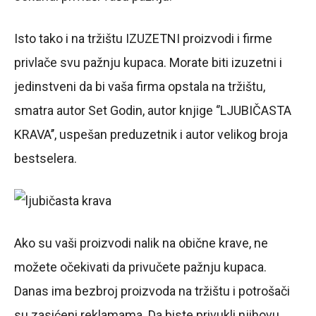
Isto tako i na tržištu IZUZETNI proizvodi i firme
privlače svu pažnju kupaca. Morate biti izuzetni i
jedinstveni da bi vaša firma opstala na tržištu,
smatra autor Set Godin, autor knjige ‘’LJUBIČASTA
KRAVA’’, uspešan preduzetnik i autor velikog broja
bestselera.
Ako su vaši proizvodi nalik na obične krave, ne
možete očekivati da privučete pažnju kupaca.
Danas ima bezbroj proizvoda na tržištu i potrošači
su zasićeni reklamama. Da biste privukli njihovu