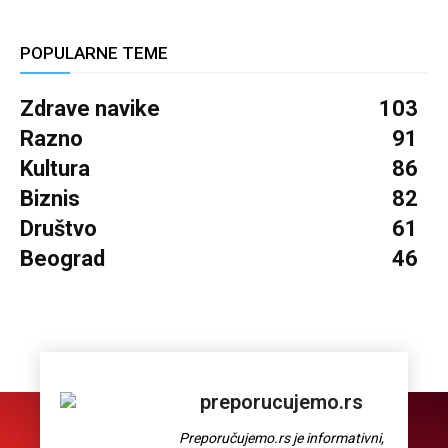
POPULARNE TEME
Zdrave navike
103
Razno
91
Kultura
86
Biznis
82
Društvo
61
Beograd
46
preporucujemo.rs
Preporučujemo.rs je informativni,