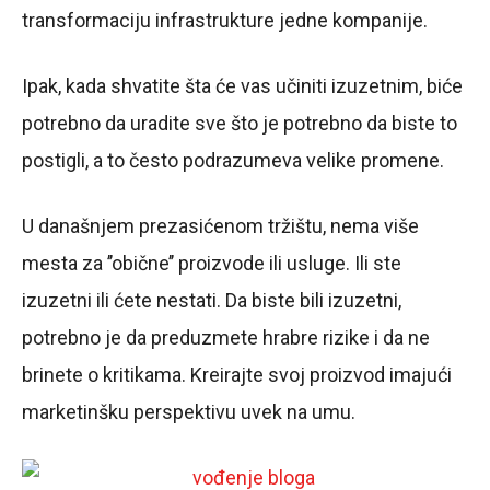
transformaciju infrastrukture jedne kompanije.
Ipak, kada shvatite šta će vas učiniti izuzetnim, biće
potrebno da uradite sve što je potrebno da biste to
postigli, a to često podrazumeva velike promene.
U današnjem prezasićenom tržištu, nema više
mesta za ’’obične’’ proizvode ili usluge. Ili ste
izuzetni ili ćete nestati. Da biste bili izuzetni,
potrebno je da preduzmete hrabre rizike i da ne
brinete o kritikama. Kreirajte svoj proizvod imajući
marketinšku perspektivu uvek na umu.