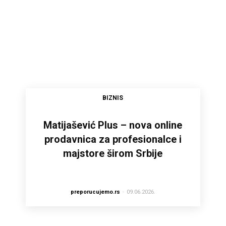
BIZNIS
Matijašević Plus – nova online
prodavnica za profesionalce i
majstore širom Srbije
preporucujemo.rs
-
09.06.2026.