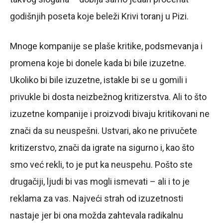
godišnjih poseta koje beleži Krivi toranj u Pizi.
Mnoge kompanije se plaše kritike, podsmevanja i
promena koje bi donele kada bi bile izuzetne.
Ukoliko bi bile izuzetne, istakle bi se u gomili i
privukle bi dosta neizbežnog kritizerstva. Ali to što
izuzetne kompanije i proizvodi bivaju kritikovani ne
znači da su neuspešni. Ustvari, ako ne privučete
kritizerstvo, znači da igrate na sigurno i, kao što
smo već rekli, to je put ka neuspehu. Pošto ste
drugačiji, ljudi bi vas mogli ismevati – ali i to je
reklama za vas. Najveći strah od izuzetnosti
nastaje jer bi ona možda zahtevala radikalnu