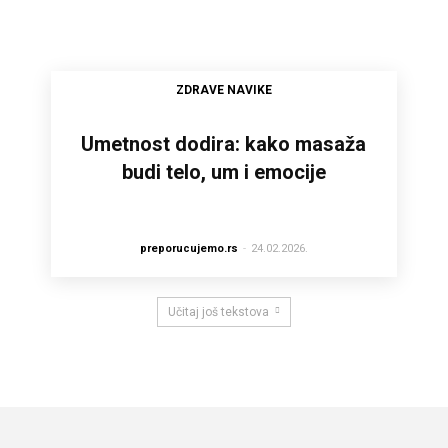
ZDRAVE NAVIKE
Umetnost dodira: kako masaža
budi telo, um i emocije
preporucujemo.rs
-
24.02.2026.
Učitaj još tekstova