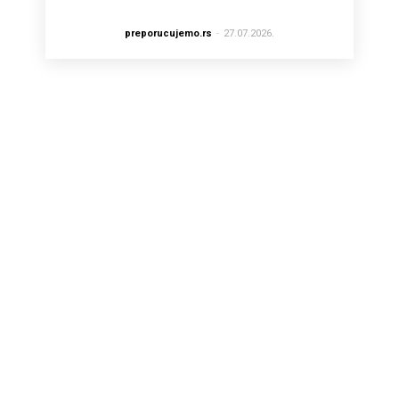
preporucujemo.rs
-
27.07.2026.