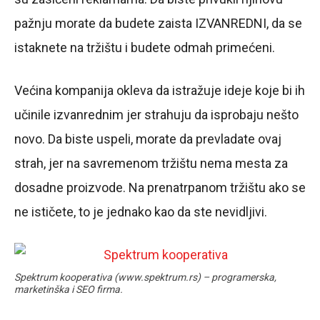
pažnju morate da budete zaista IZVANREDNI, da se
istaknete na tržištu i budete odmah primećeni.
Većina kompanija okleva da istražuje ideje koje bi ih
učinile izvanrednim jer strahuju da isprobaju nešto
novo. Da biste uspeli, morate da prevladate ovaj
strah, jer na savremenom tržištu nema mesta za
dosadne proizvode. Na prenatrpanom tržištu ako se
ne ističete, to je jednako kao da ste nevidljivi.
Spektrum kooperativa (www.spektrum.rs) – programerska,
marketinška i SEO firma.