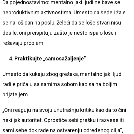
Da pojednostavimo: mentalno jaki ljudi ne bave se
neproduktivnim aktivnostima. Umesto da sede i žale
se na loš dan na poslu, želeći da se loše stvari nisu
desile, oni preispituju zašto je nešto ispalo loše i
rešavaju problem.
Praktikujte „samosažaljenje“
Umesto da kukaju zbog grešaka, mentalno jaki ljudi
radije pričaju sa samima sobom kao sa najboljim
prijateljem.
„Oni reaguju na svoju unutrašnju kritiku kao da to čini
neki jak autoritet. Oprostiće sebi grešku i razveseliti
sami sebe dok rade na ostvarenju određenog cilja“,