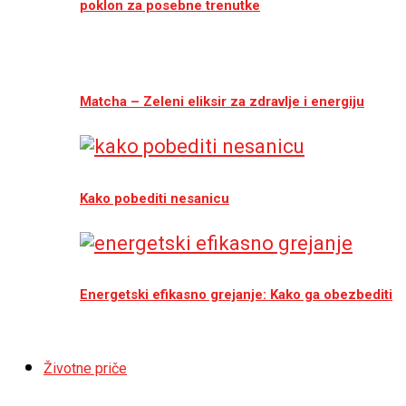
poklon za posebne trenutke
Matcha – Zeleni eliksir za zdravlje i energiju
Kako pobediti nesanicu
Energetski efikasno grejanje: Kako ga obezbediti
Životne priče