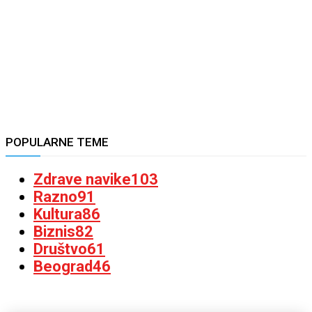
POPULARNE TEME
Zdrave navike
103
Razno
91
Kultura
86
Biznis
82
Društvo
61
Beograd
46