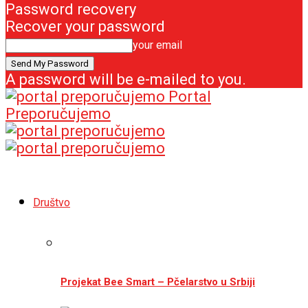
Password recovery
Recover your password
your email
A password will be e-mailed to you.
Portal
Preporučujemo
Društvo
Projekat Bee Smart – Pčelarstvo u Srbiji