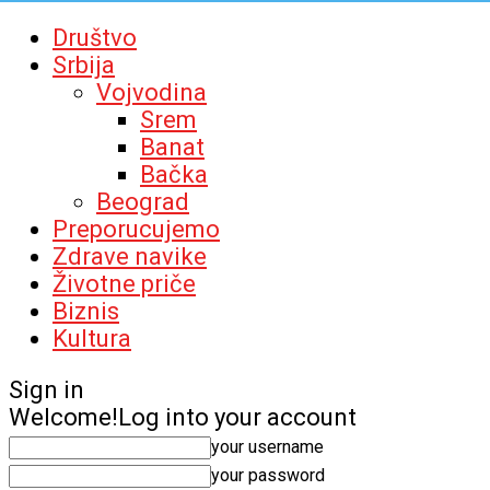
Društvo
Srbija
Vojvodina
Srem
Banat
Bačka
Beograd
Preporucujemo
Zdrave navike
Životne priče
Biznis
Kultura
Sign in
Welcome!
Log into your account
your username
your password