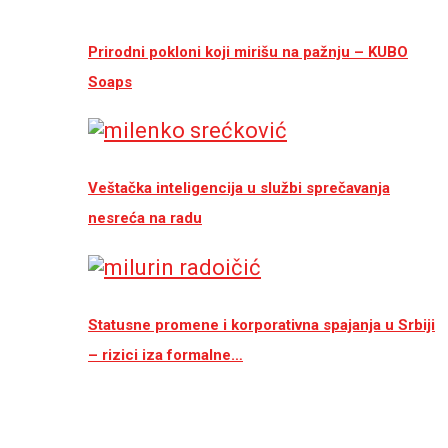
Prirodni pokloni koji mirišu na pažnju – KUBO
Soaps
Veštačka inteligencija u službi sprečavanja
nesreća na radu
Statusne promene i korporativna spajanja u Srbiji
– rizici iza formalne…