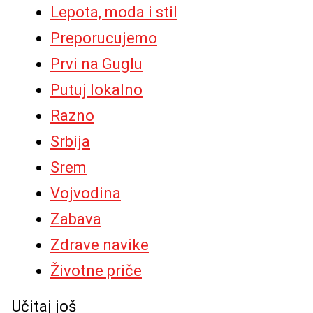
Lepota, moda i stil
Preporucujemo
Prvi na Guglu
Putuj lokalno
Razno
Srbija
Srem
Vojvodina
Zabava
Zdrave navike
Životne priče
Učitaj još