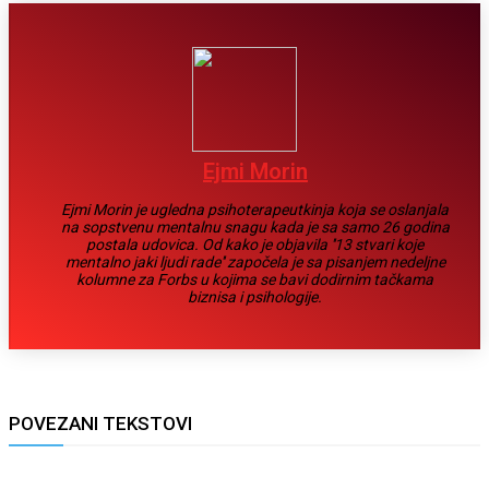
Ejmi Morin
Ejmi Morin je ugledna psihoterapeutkinja koja se oslanjala
na sopstvenu mentalnu snagu kada je sa samo 26 godina
postala udovica. Od kako je objavila ''13 stvari koje
mentalno jaki ljudi rade'' započela je sa pisanjem nedeljne
kolumne za Forbs u kojima se bavi dodirnim tačkama
biznisa i psihologije.
POVEZANI TEKSTOVI