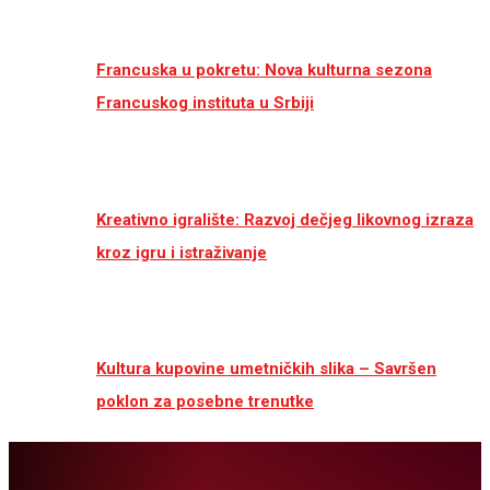
Francuska u pokretu: Nova kulturna sezona
Francuskog instituta u Srbiji
Kreativno igralište: Razvoj dečjeg likovnog izraza
kroz igru i istraživanje
Kultura kupovine umetničkih slika – Savršen
poklon za posebne trenutke