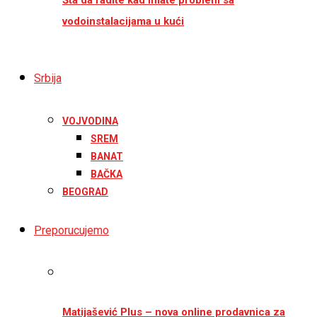
vodoinstalacijama u kući
Srbija
VOJVODINA
SREM
BANAT
BAČKA
BEOGRAD
Preporucujemo
Matijašević Plus – nova online prodavnica za