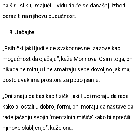
na širu sliku, imajući u vidu da će se današnji izbori
odraziti na njihovu budućnost.
Jačajte
„Psihički jaki ljudi vide svakodnevne izazove kao
mogućnost da ojačaju“, kaže Morinova. Osim toga, oni
nikada ne miruju i ne smatraju sebe dovoljno jakima,
pošto uvek ima prostora za poboljšanje.
„Oni znaju da baš kao fizički jaki ljudi moraju da rade
kako bi ostali u dobroj formi, oni moraju da nastave da
rade jačanju svojih ‘mentalnih mišića’ kako bi sprečili
njihovo slabljenje“, kaže ona.