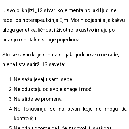
U svojoj knjizi „13 stvari koje mentalno jaki ljudi ne
rade“ psihoterapeutkinja Ejmi Morin objasnila je kakvu
ulogu genetika, ličnost i životno iskustvo imaju po
pitanju mentalne snage pojedinca.
Što se stvari koje mentalno jaki ljudi nikako ne rade,
njena lista sadrži 13 saveta:
Ne sažaljevaju sami sebe
Ne odustaju od svoje snage i moći
Ne stide se promena
Ne fokusiraju se na stvari koje ne mogu da
kontrolišu
Ne brinu o tome da li će zadovoljiti svakoga