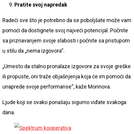
Pratite svoj napredak
Radeći sve što je potrebno da se poboljšate može vam
pomoći da dostignete svoj najveći potencijal. Počnite
sa priznavanjem svoje slabosti i počnite sa pristupom
u stilu da „nema izgovora“.
„Umesto da stalno pronalaze izgovore za svoje greške
ili propuste, oni traže objašnjenja koja će im pomoći da
unaprede svoje performanse“, kaže Morinova.
Ljude koji se ovako ponašaju sigurno viđate svakoga
dana.