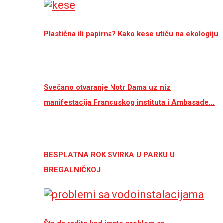
Plastična ili papirna? Kako kese utiču na ekologiju
Svečano otvaranje Notr Dama uz niz
manifestacija Francuskog instituta i Ambasade…
BESPLATNA ROK SVIRKA U PARKU U
BREGALNIČKOJ
Šta da radite kad imate problem sa