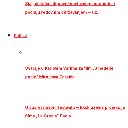
Sjaj, čistoća i dugovečnost vašeg automobila
počinju redovnim održavanjem – uz…
Kultura
Ovacije u Karlovim Varima za film „3 nedelje
posle“ Miroslava Terzića
U susret novom festivalu – Ekskluzivna projekcija
filma „La Grazia“ Paola…