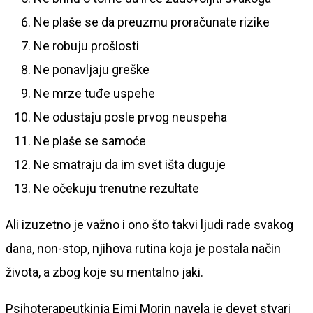
Ne plaše se da preuzmu proračunate rizike
Ne robuju prošlosti
Ne ponavljaju greške
Ne mrze tuđe uspehe
Ne odustaju posle prvog neuspeha
Ne plaše se samoće
Ne smatraju da im svet išta duguje
Ne očekuju trenutne rezultate
Ali izuzetno je važno i ono što takvi ljudi rade svakog
dana, non-stop, njihova rutina koja je postala način
života, a zbog koje su mentalno jaki.
Psihoterapeutkinja Ejmi Morin navela je devet stvari