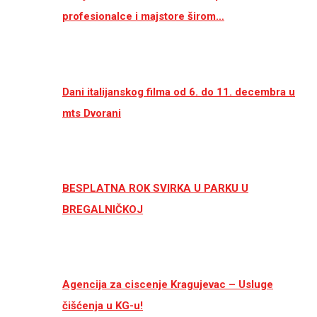
profesionalce i majstore širom…
Dani italijanskog filma od 6. do 11. decembra u
mts Dvorani
BESPLATNA ROK SVIRKA U PARKU U
BREGALNIČKOJ
Agencija za ciscenje Kragujevac – Usluge
čišćenja u KG-u!