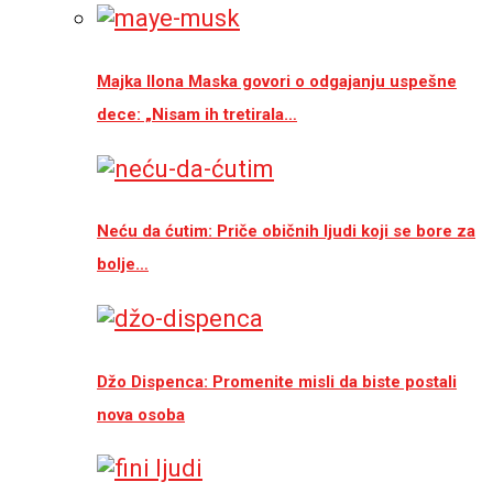
Majka Ilona Maska govori o odgajanju uspešne
dece: „Nisam ih tretirala…
Neću da ćutim: Priče običnih ljudi koji se bore za
bolje…
Džo Dispenca: Promenite misli da biste postali
nova osoba