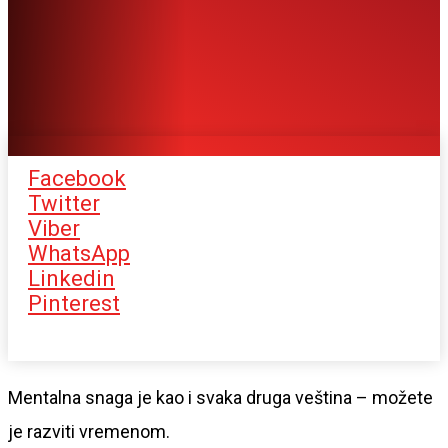
Facebook
Twitter
Viber
WhatsApp
Linkedin
Pinterest
Mentalna snaga je kao i svaka druga veština – možete
je razviti vremenom.