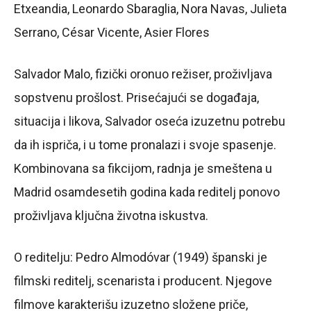
Etxeandia, Leonardo Sbaraglia, Nora Navas, Julieta
Serrano, César Vicente, Asier Flores
Salvador Malo, fizički oronuo režiser, proživljava
sopstvenu prošlost. Prisećajući se događaja,
situacija i likova, Salvador oseća izuzetnu potrebu
da ih ispriča, i u tome pronalazi i svoje spasenje.
Kombinovana sa fikcijom, radnja je smeštena u
Madrid osamdesetih godina kada reditelj ponovo
proživljava ključna životna iskustva.
O reditelju: Pedro Almodóvar (1949) španski je
filmski reditelj, scenarista i producent. Njegove
filmove karakterišu izuzetno složene priče,