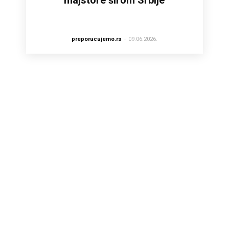
majstore širom Srbije
preporucujemo.rs
-
09.06.2026.