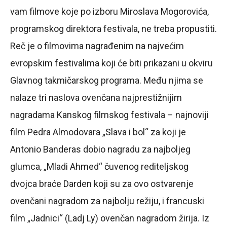
vam filmove koje po izboru Miroslava Mogorovića,
programskog direktora festivala, ne treba propustiti.
Reč je o filmovima nagrađenim na najvećim
evropskim festivalima koji će biti prikazani u okviru
Glavnog takmičarskog programa. Među njima se
nalaze tri naslova ovenčana najprestižnijim
nagradama Kanskog filmskog festivala – najnoviji
film Pedra Almodovara „Slava i bol“ za koji je
Antonio Banderas dobio nagradu za najboljeg
glumca, „Mladi Ahmed“ čuvenog rediteljskog
dvojca braće Darden koji su za ovo ostvarenje
ovenčani nagradom za najbolju režiju, i francuski
film „Jadnici“ (Ladj Ly) ovenčan nagradom žirija. Iz