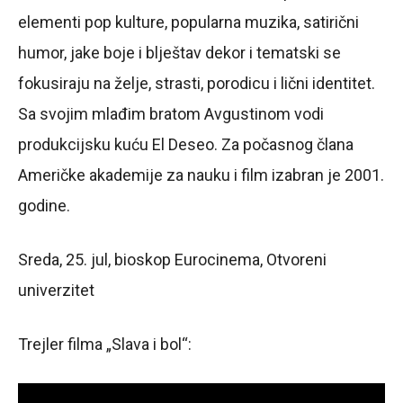
elementi pop kulture, popularna muzika, satirični
humor, jake boje i blještav dekor i tematski se
fokusiraju na želje, strasti, porodicu i lični identitet.
Sa svojim mlađim bratom Avgustinom vodi
produkcijsku kuću El Deseo. Za počasnog člana
Američke akademije za nauku i film izabran je 2001.
godine.
Sreda, 25. jul, bioskop Eurocinema, Otvoreni
univerzitet
Trejler filma „Slava i bol“: