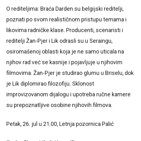
O rediteljima: Braća Darden su belgijski reditelji,
poznati po svom realističnom pristupu temama i
likovima radničke klase. Producenti, scenaristi i
reditelji Žan-Pjer i Lik odrasli su u Seraingu,
osiromašenoj oblasti koja je ne samo uticala na
njihov rad već se kasnije i pojavljuje u njihovim
filmovima. Žan-Pjer je studirao glumu u Briselu, dok
je Lik diplomirao filozofiju. Sklonost
improvizovanom dijalogu i upotreba ručne kamere
su prepoznatljive osobine njihovih filmova.
Petak, 26. jul u 21.00, Letnja pozornica Palić