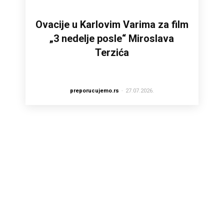
Ovacije u Karlovim Varima za film
„3 nedelje posle“ Miroslava
Terzića
preporucujemo.rs
-
27.07.2026.