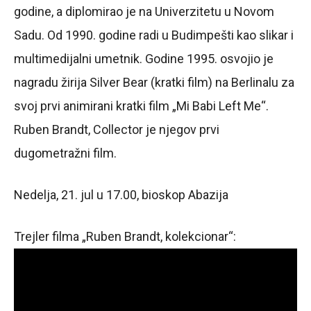
godine, a diplomirao je na Univerzitetu u Novom
Sadu. Od 1990. godine radi u Budimpešti kao slikar i
multimedijalni umetnik. Godine 1995. osvojio je
nagradu žirija Silver Bear (kratki film) na Berlinalu za
svoj prvi animirani kratki film „Mi Babi Left Me“.
Ruben Brandt, Collector je njegov prvi
dugometražni film.
Nedelja, 21. jul u 17.00, bioskop Abazija
Trejler filma „Ruben Brandt, kolekcionar“: