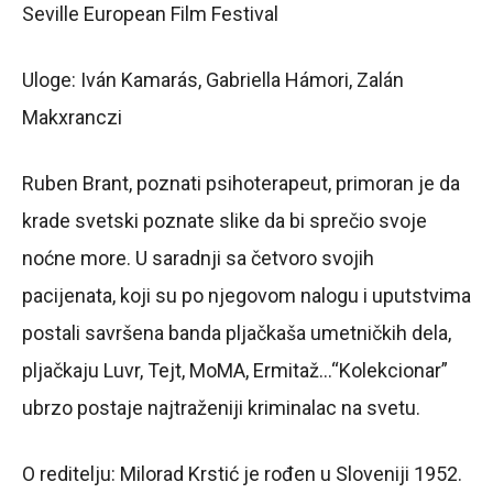
Seville European Film Festival
Uloge: Iván Kamarás, Gabriella Hámori, Zalán
Makxranczi
Ruben Brant, poznati psihoterapeut, primoran je da
krade svetski poznate slike da bi sprečio svoje
noćne more. U saradnji sa četvoro svojih
pacijenata, koji su po njegovom nalogu i uputstvima
postali savršena banda pljačkaša umetničkih dela,
pljačkaju Luvr, Tejt, MoMA, Ermitaž…“Kolekcionar”
ubrzo postaje najtraženiji kriminalac na svetu.
O reditelju: Milorad Krstić je rođen u Sloveniji 1952.