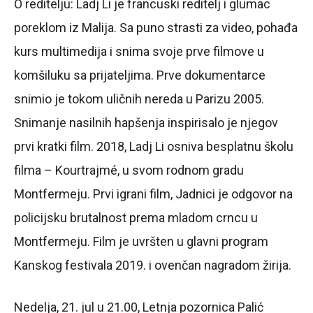
O reditelju: Ladj Li je francuski reditelj i glumac
poreklom iz Malija. Sa puno strasti za video, pohađa
kurs multimedija i snima svoje prve filmove u
komšiluku sa prijateljima. Prve dokumentarce
snimio je tokom uličnih nereda u Parizu 2005.
Snimanje nasilnih hapšenja inspirisalo je njegov
prvi kratki film. 2018, Ladj Li osniva besplatnu školu
filma – Kourtrajmé, u svom rodnom gradu
Montfermeju. Prvi igrani film, Jadnici je odgovor na
policijsku brutalnost prema mladom crncu u
Montfermeju. Film je uvršten u glavni program
Kanskog festivala 2019. i ovenčan nagradom žirija.
Nedelja, 21. jul u 21.00, Letnja pozornica Palić