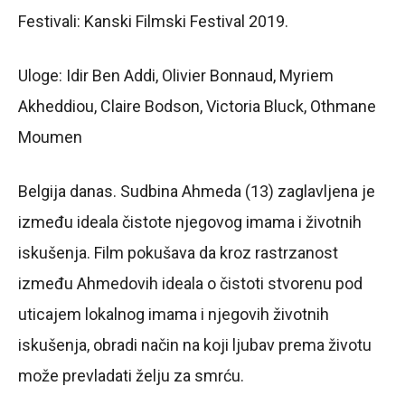
Festivali: Kanski Filmski Festival 2019.
Uloge: Idir Ben Addi, Olivier Bonnaud, Myriem
Akheddiou, Claire Bodson, Victoria Bluck, Othmane
Moumen
Belgija danas. Sudbina Ahmeda (13) zaglavljena je
između ideala čistote njegovog imama i životnih
iskušenja. Film pokušava da kroz rastrzanost
između Ahmedovih ideala o čistoti stvorenu pod
uticajem lokalnog imama i njegovih životnih
iskušenja, obradi način na koji ljubav prema životu
može prevladati želju za smrću.