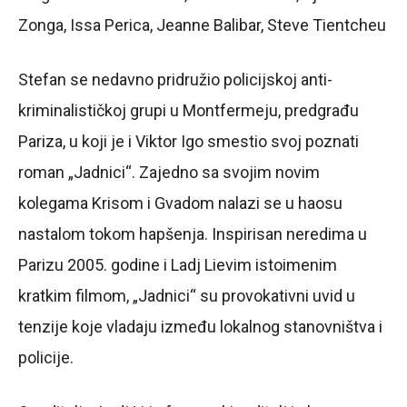
Zonga, Issa Perica, Jeanne Balibar, Steve Tientcheu
Stefan se nedavno pridružio policijskoj anti-
kriminalističkoj grupi u Montfermeju, predgrađu
Pariza, u koji je i Viktor Igo smestio svoj poznati
roman „Jadnici“. Zajedno sa svojim novim
kolegama Krisom i Gvadom nalazi se u haosu
nastalom tokom hapšenja. Inspirisan neredima u
Parizu 2005. godine i Ladj Lievim istoimenim
kratkim filmom, „Jadnici“ su provokativni uvid u
tenzije koje vladaju između lokalnog stanovništva i
policije.