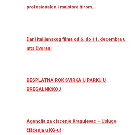
profesionalce i majstore širom…
Dani italijanskog filma od 6. do 11. decembra u
mts Dvorani
BESPLATNA ROK SVIRKA U PARKU U
BREGALNIČKOJ
Agencija za ciscenje Kragujevac – Usluge
čišćenja u KG-u!