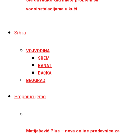
vodoinstalacijama u kući
Srbija
VOJVODINA
SREM
BANAT
BAČKA
BEOGRAD
Preporucujemo
Matijašević Plus – nova online prodavnica za