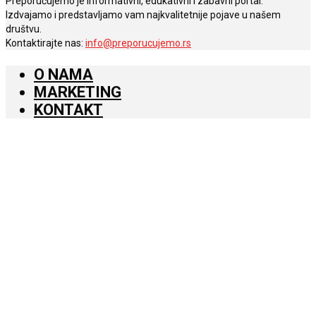
Preporučujemo je informativni, edukativni i zabavni portal.
Izdvajamo i predstavljamo vam najkvalitetnije pojave u našem
društvu.
Kontaktirajte nas:
info@preporucujemo.rs
O NAMA
MARKETING
KONTAKT