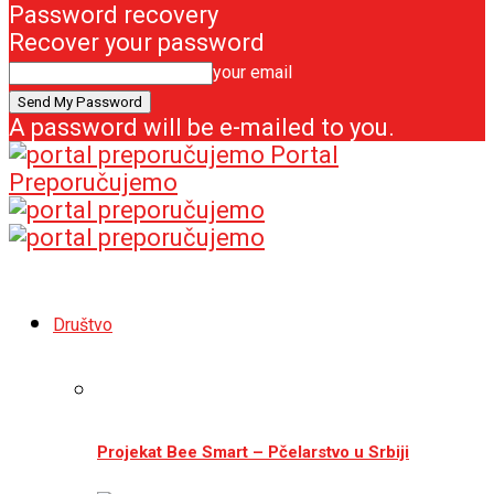
Password recovery
Recover your password
your email
A password will be e-mailed to you.
Portal
Preporučujemo
Društvo
Projekat Bee Smart – Pčelarstvo u Srbiji