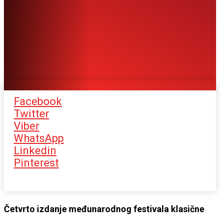
Facebook
Twitter
Viber
WhatsApp
Linkedin
Pinterest
Četvrto izdanje međunarodnog festivala klasične