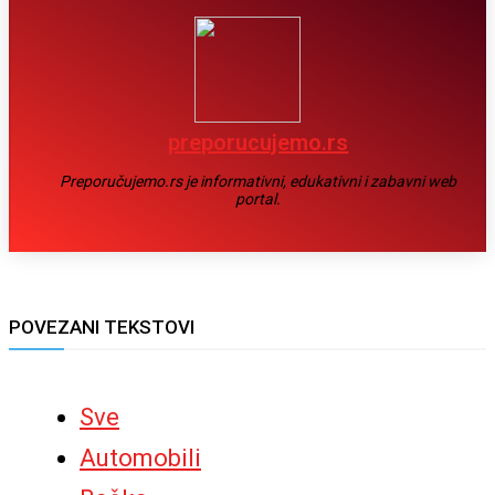
preporucujemo.rs
Preporučujemo.rs je informativni, edukativni i zabavni web
portal.
POVEZANI TEKSTOVI
Sve
Automobili