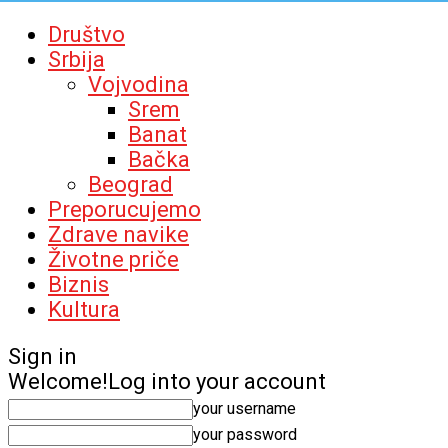
Društvo
Srbija
Vojvodina
Srem
Banat
Bačka
Beograd
Preporucujemo
Zdrave navike
Životne priče
Biznis
Kultura
Sign in
Welcome!
Log into your account
your username
your password