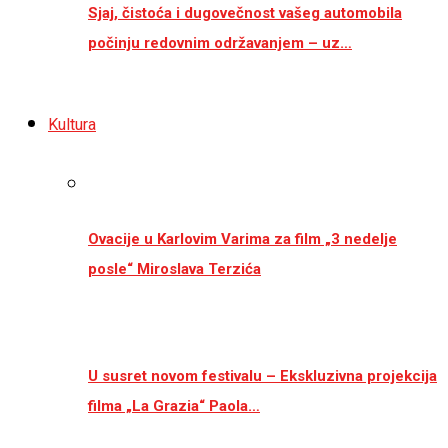
Sjaj, čistoća i dugovečnost vašeg automobila
počinju redovnim održavanjem – uz…
Kultura
Ovacije u Karlovim Varima za film „3 nedelje
posle“ Miroslava Terzića
U susret novom festivalu – Ekskluzivna projekcija
filma „La Grazia“ Paola…