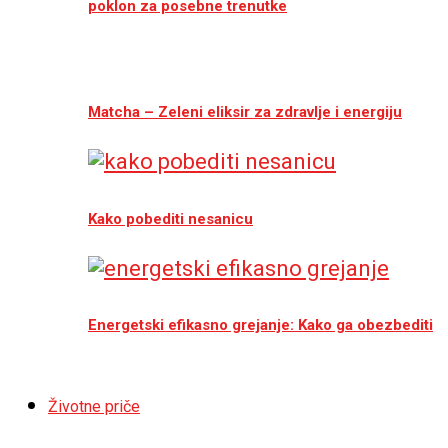
poklon za posebne trenutke
Matcha – Zeleni eliksir za zdravlje i energiju
Kako pobediti nesanicu
Energetski efikasno grejanje: Kako ga obezbediti
Životne priče