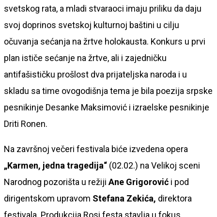
svetskog rata, a mladi stvaraoci imaju priliku da daju
svoj doprinos svetskoj kulturnoj baštini u cilju
očuvanja sećanja na žrtve holokausta. Konkurs u prvi
plan ističe sećanje na žrtve, ali i zajedničku
antifašističku prošlost dva prijateljska naroda i u
skladu sa time ovogodišnja tema je bila poezija srpske
pesnikinje Desanke Maksimović i izraelske pesnikinje
Driti Ronen.
Na završnoj večeri festivala biće izvedena opera
„Karmen, jedna tragedija“
(02.02.) na Velikoj sceni
Narodnog pozorišta u režiji
Ane Grigorović
i pod
dirigentskom upravom
Stefana Zekića,
direktora
festivala. Produkcija Rosi festa stavlja u fokus