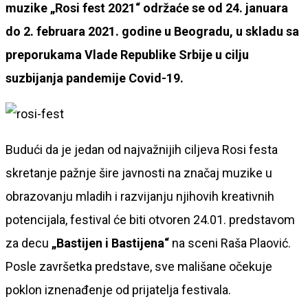
muzike „Rosi fest 2021“ održaće se od 24. januara
do 2. februara 2021. godine u Beogradu, u skladu sa
preporukama Vlade Republike Srbije u cilju
suzbijanja pandemije Covid-19.
Budući da je jedan od najvažnijih ciljeva Rosi festa
skretanje pažnje šire javnosti na značaj muzike u
obrazovanju mladih i razvijanju njihovih kreativnih
potencijala, festival će biti otvoren 24.01. predstavom
za decu
„Bastijen i Bastijena“
na sceni Raša Plaović.
Posle završetka predstave, sve mališane očekuje
poklon iznenađenje od prijatelja festivala.