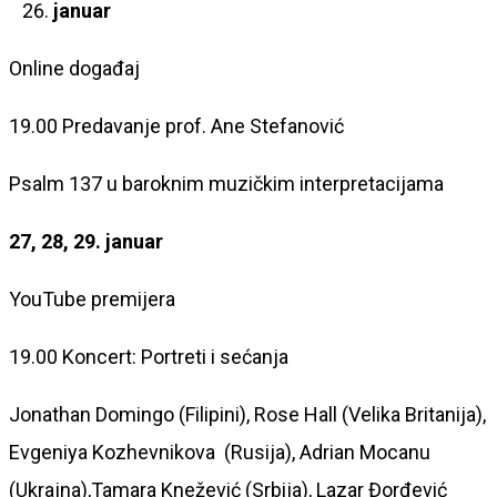
januar
Online događaj
19.00 Predavanje prof. Ane Stefanović
Psalm 137 u baroknim muzičkim interpretacijama
27, 28, 29. januar
YouTube premijera
19.00 Koncert: Portreti i sećanja
Jonathan Domingo (Filipini), Rose Hall (Velika Britanija),
Evgeniya Kozhevnikova (Rusija), Adrian Mocanu
(Ukrajna),Tamara Knežević (Srbija), Lazar Đorđević