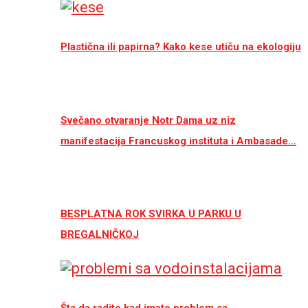
Plastična ili papirna? Kako kese utiču na ekologiju
Svečano otvaranje Notr Dama uz niz
manifestacija Francuskog instituta i Ambasade…
BESPLATNA ROK SVIRKA U PARKU U
BREGALNIČKOJ
Šta da radite kad imate problem sa