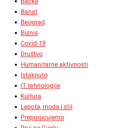
Bačka
Banat
Beograd
Biznis
Covid-19
Društvo
Humanitarne aktivnosti
Istaknuto
IT tehnologije
Kultura
Lepota, moda i stil
Preporucujemo
Prvi na Guglu