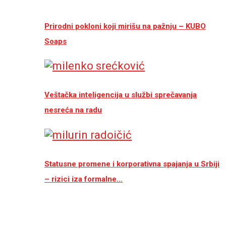
Prirodni pokloni koji mirišu na pažnju – KUBO
Soaps
Veštačka inteligencija u službi sprečavanja
nesreća na radu
Statusne promene i korporativna spajanja u Srbiji
– rizici iza formalne…