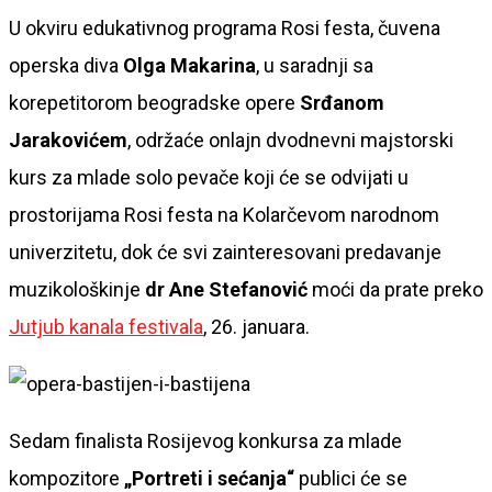
U okviru edukativnog programa Rosi festa, čuvena
operska diva
Olga Makarina
, u saradnji sa
korepetitorom beogradske opere
Srđanom
Jarakovićem
, održaće onlajn dvodnevni majstorski
kurs za mlade solo pevače koji će se odvijati u
prostorijama Rosi festa na Kolarčevom narodnom
univerzitetu, dok će svi zainteresovani predavanje
muzikološkinje
dr Ane Stefanović
moći da prate preko
Jutjub kanala festivala
, 26. januara.
Sedam finalista Rosijevog konkursa za mlade
kompozitore
„Portreti i sećanja“
publici će se