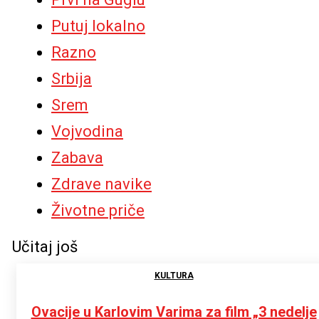
Putuj lokalno
Razno
Srbija
Srem
Vojvodina
Zabava
Zdrave navike
Životne priče
Učitaj još
KULTURA
Ovacije u Karlovim Varima za film „3 nedelje