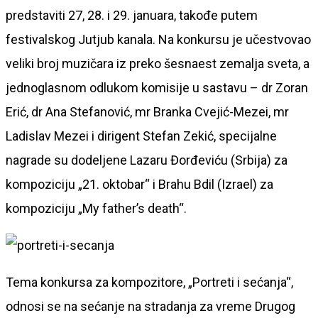
predstaviti 27, 28. i 29. januara, takođe putem
festivalskog Jutjub kanala. Na konkursu je učestvovao
veliki broj muzičara iz preko šesnaest zemalja sveta, a
jednoglasnom odlukom komisije u sastavu – dr Zoran
Erić, dr Ana Stefanović, mr Branka Cvejić-Mezei, mr
Ladislav Mezei i dirigent Stefan Zekić, specijalne
nagrade su dodeljene Lazaru Đorđeviću (Srbija) za
kompoziciju „21. oktobar“ i Brahu Bdil (Izrael) za
kompoziciju „My father’s death“.
Tema konkursa za kompozitore, „Portreti i sećanja“,
odnosi se na sećanje na stradanja za vreme Drugog