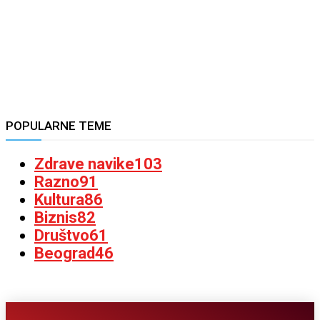
POPULARNE TEME
Zdrave navike
103
Razno
91
Kultura
86
Biznis
82
Društvo
61
Beograd
46