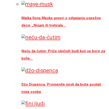
Majka Ilona Maska govori o odgajanju uspešne
dece: „Nisam ih tretirala…
Neću da ćutim: Priče običnih ljudi koji se bore za
bolje…
Džo Dispenca: Promenite misli da biste postali
nova osoba