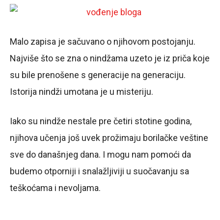
Malo zapisa je sačuvano o njihovom postojanju.
Najviše što se zna o nindžama uzeto je iz priča koje
su bile prenošene s generacije na generaciju.
Istorija nindži umotana je u misteriju.
Iako su nindže nestale pre četiri stotine godina,
njihova učenja još uvek prožimaju borilačke veštine
sve do današnjeg dana. I mogu nam pomoći da
budemo otporniji i snalažljiviji u suočavanju sa
teškoćama i nevoljama.