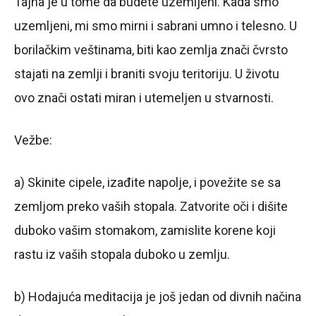
Tajna je u tome da budete uzemljeni. Kada smo
uzemljeni, mi smo mirni i sabrani umno i telesno. U
borilačkim veštinama, biti kao zemlja znači čvrsto
stajati na zemlji i braniti svoju teritoriju. U životu
ovo znači ostati miran i utemeljen u stvarnosti.
Vežbe:
a) Skinite cipele, izađite napolje, i povežite se sa
zemljom preko vaših stopala. Zatvorite oči i dišite
duboko vašim stomakom, zamislite korene koji
rastu iz vaših stopala duboko u zemlju.
b) Hodajuća meditacija je još jedan od divnih načina