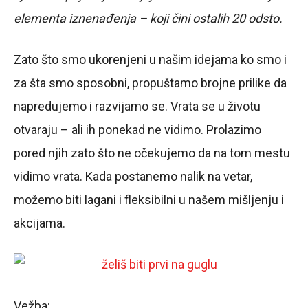
elementa iznenađenja – koji čini ostalih 20 odsto.
Zato što smo ukorenjeni u našim idejama ko smo i
za šta smo sposobni, propuštamo brojne prilike da
napredujemo i razvijamo se. Vrata se u životu
otvaraju – ali ih ponekad ne vidimo. Prolazimo
pored njih zato što ne očekujemo da na tom mestu
vidimo vrata. Kada postanemo nalik na vetar,
možemo biti lagani i fleksibilni u našem mišljenju i
akcijama.
Vežba: