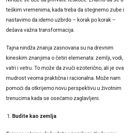
teškim vremenima, kada treba da stegnemo zube i
nastavimo da idemo uzbrdo – korak po korak –
dešava važna transformacija.
Tajna nindža znanja zasnovana su na drevnim
kineskim znanjima o četiri elemenata: zemlji, vodi,
vatri i vetru. To može da zvuči ezoterično, ali je ova
mudrost veoma praktična i racionalna. Može nam
pomoći da otkrijemo novu perspektivu u životnim
trenucima kada se osećamo zaglavljeni.
Budite kao zemlja