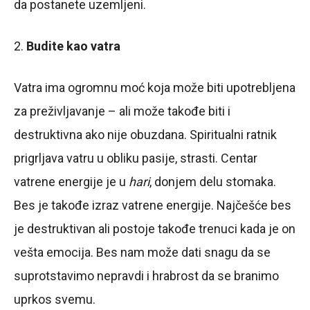
da postanete uzemljeni.
2.
Budite kao vatra
Vatra ima ogromnu moć koja može biti upotrebljena
za preživljavanje – ali može takođe biti i
destruktivna ako nije obuzdana. Spiritualni ratnik
prigrljava vatru u obliku pasije, strasti. Centar
vatrene energije je u
hari
, donjem delu stomaka.
Bes je takođe izraz vatrene energije. Najčešće bes
je destruktivan ali postoje takođe trenuci kada je on
vešta emocija. Bes nam može dati snagu da se
suprotstavimo nepravdi i hrabrost da se branimo
uprkos svemu.