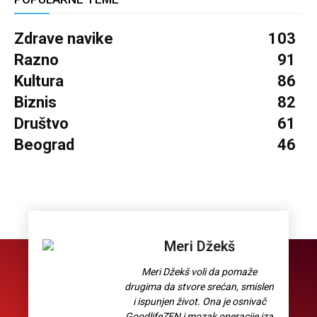
Zdrave navike
103
Razno
91
Kultura
86
Biznis
82
Društvo
61
Beograd
46
Meri Džekš
Meri Džekš voli da pomaže
drugima da stvore srećan, smislen
i ispunjen život. Ona je osnivač
GoodlifeZEN i mozak operacije iza