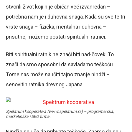
stvorili život koji nije običan već izvanredan –
potrebna nam je i duhovna snaga. Kada su sve te tri
vrste snaga – fizička, mentalna i duhovna –
prisutne, možemo postati spiritualni ratnici.
Biti spiritualni ratnik ne znači biti nad-čovek. To
znači da smo sposobni da savladamo teškoću.
Tome nas može naučiti tajno znanje nindži –
senovitih ratnika drevnog Japana.
Spektrum kooperativa (www.spektrum.rs) – programerska,
marketinška i SEO firma.
Nindže se uče da prihvate teškoće. Znamo da se u