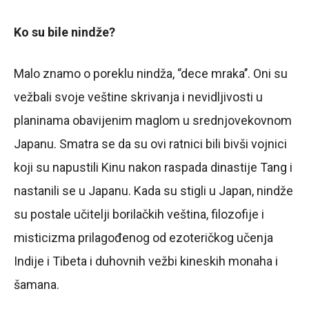
Ko su bile nindže?
Malo znamo o poreklu nindža, ‘’dece mraka’’. Oni su
vežbali svoje veštine skrivanja i nevidljivosti u
planinama obavijenim maglom u srednjovekovnom
Japanu. Smatra se da su ovi ratnici bili bivši vojnici
koji su napustili Kinu nakon raspada dinastije Tang i
nastanili se u Japanu. Kada su stigli u Japan, nindže
su postale učitelji borilačkih veština, filozofije i
misticizma prilagođenog od ezoteričkog učenja
Indije i Tibeta i duhovnih vežbi kineskih monaha i
šamana.