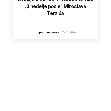
„3 nedelje posle“ Miroslava
Terzića
preporucujemo.rs
-
27.07.2026.