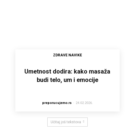
ZDRAVE NAVIKE
Umetnost dodira: kako masaža
budi telo, um i emocije
preporucujemo.rs
-
24.02.2026.
Učitaj još tekstova