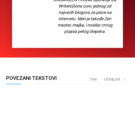
WritetoDone.com, jednog od
najvećih blogova za pisce na
internetu. Meri je takođe Zen
master, majka, i nosilac crnog
pojasa petog stepena.
POVEZANI TEKSTOVI
Sve
Učitaj još