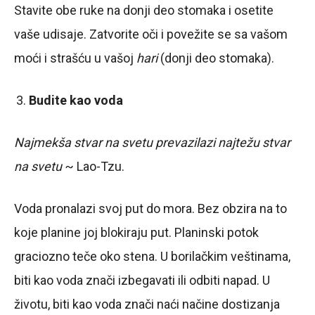
Stavite obe ruke na donji deo stomaka i osetite
vaše udisaje. Zatvorite oči i povežite se sa vašom
moći i strašću u vašoj
hari
(donji deo stomaka).
Budite kao voda
Najmekša stvar na svetu prevazilazi najtežu stvar
na svetu
~ Lao-Tzu.
Voda pronalazi svoj put do mora. Bez obzira na to
koje planine joj blokiraju put. Planinski potok
graciozno teče oko stena. U borilačkim veštinama,
biti kao voda znači izbegavati ili odbiti napad. U
životu, biti kao voda znači naći načine dostizanja