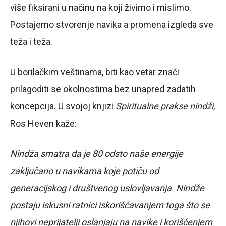
više fiksirani u načinu na koji živimo i mislimo.
Postajemo stvorenje navika a promena izgleda sve
teža i teža.
U borilačkim veštinama, biti kao vetar znači
prilagoditi se okolnostima bez unapred zadatih
koncepcija. U svojoj knjizi
Spiritualne prakse nindži
,
Ros Heven kaže:
Nindža smatra da je 80 odsto naše energije
zaključano u navikama koje potiču od
generacijskog i društvenog uslovljavanja. Nindže
postaju iskusni ratnici iskorišćavanjem toga što se
njihovi neprijatelji oslanjaju na navike i korišćenjem