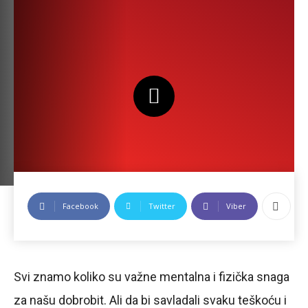
Facebook
Twitter
Viber
Svi znamo koliko su važne mentalna i fizička snaga
za našu dobrobit. Ali da bi savladali svaku teškoću i