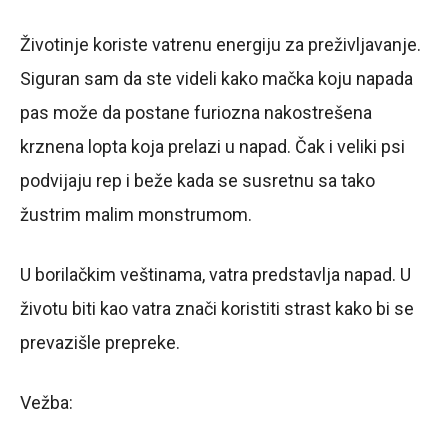
Životinje koriste vatrenu energiju za preživljavanje.
Siguran sam da ste videli kako mačka koju napada
pas može da postane furiozna nakostrešena
krznena lopta koja prelazi u napad. Čak i veliki psi
podvijaju rep i beže kada se susretnu sa tako
žustrim malim monstrumom.
U borilačkim veštinama, vatra predstavlja napad. U
životu biti kao vatra znači koristiti strast kako bi se
prevazišle prepreke.
Vežba: