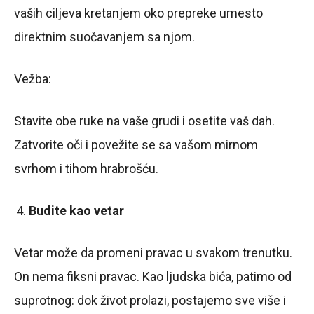
vaših ciljeva kretanjem oko prepreke umesto
direktnim suočavanjem sa njom.
Vežba:
Stavite obe ruke na vaše grudi i osetite vaš dah.
Zatvorite oči i povežite se sa vašom mirnom
svrhom i tihom hrabrošću.
Budite kao vetar
Vetar može da promeni pravac u svakom trenutku.
On nema fiksni pravac. Kao ljudska bića, patimo od
suprotnog: dok život prolazi, postajemo sve više i