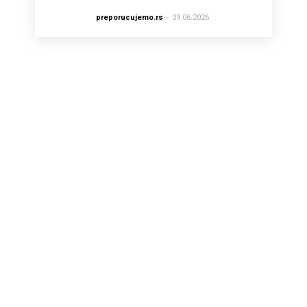
preporucujemo.rs
-
09.06.2026.