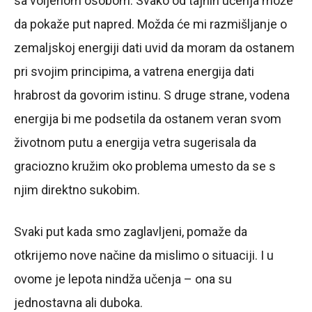
sa voljenom osobom. Svako od tajnih učenja može
da pokaže put napred. Možda će mi razmišljanje o
zemaljskoj energiji dati uvid da moram da ostanem
pri svojim principima, a vatrena energija dati
hrabrost da govorim istinu. S druge strane, vodena
energija bi me podsetila da ostanem veran svom
životnom putu a energija vetra sugerisala da
graciozno kružim oko problema umesto da se s
njim direktno sukobim.
Svaki put kada smo zaglavljeni, pomaže da
otkrijemo nove načine da mislimo o situaciji. I u
ovome je lepota nindža učenja – ona su
jednostavna ali duboka.