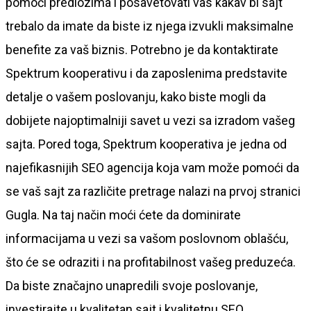
pomoći predlozima i posavetovati vas kakav bi sajt
trebalo da imate da biste iz njega izvukli maksimalne
benefite za vaš biznis. Potrebno je da kontaktirate
Spektrum kooperativu i da zaposlenima predstavite
detalje o vašem poslovanju, kako biste mogli da
dobijete najoptimalniji savet u vezi sa izradom vašeg
sajta. Pored toga, Spektrum kooperativa je jedna od
najefikasnijih SEO agencija koja vam može pomoći da
se vaš sajt za različite pretrage nalazi na prvoj stranici
Gugla. Na taj način moći ćete da dominirate
informacijama u vezi sa vašom poslovnom oblašću,
što će se odraziti i na profitabilnost vašeg preduzeća.
Da biste značajno unapredili svoje poslovanje,
investirajte u kvalitetan sajt i kvalitetnu SEO