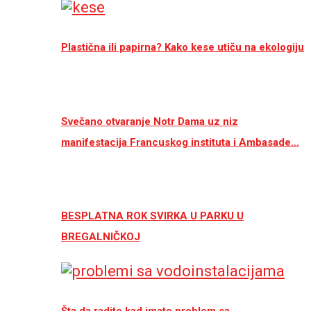
Plastična ili papirna? Kako kese utiču na ekologiju
Svečano otvaranje Notr Dama uz niz
manifestacija Francuskog instituta i Ambasade…
BESPLATNA ROK SVIRKA U PARKU U
BREGALNIČKOJ
Šta da radite kad imate problem sa