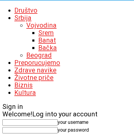
Društvo
Srbija
Vojvodina
Srem
Banat
Bačka
Beograd
Preporucujemo
Zdrave navike
Životne priče
Biznis
Kultura
Sign in
Welcome!
Log into your account
your username
your password