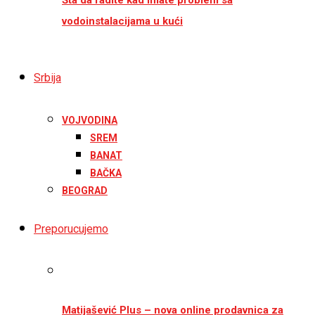
vodoinstalacijama u kući
Srbija
VOJVODINA
SREM
BANAT
BAČKA
BEOGRAD
Preporucujemo
Matijašević Plus – nova online prodavnica za