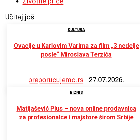
Životne priče
Učitaj još
KULTURA
Ovacije u Karlovim Varima za film „3 nedelje
posle“ Miroslava Terzića
preporucujemo.rs
-
27.07.2026.
BIZNIS
Matijašević Plus – nova online prodavnica
za profesionalce i majstore širom Srbije