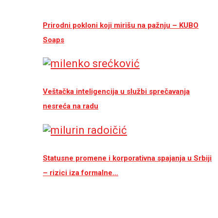
Prirodni pokloni koji mirišu na pažnju – KUBO
Soaps
Veštačka inteligencija u službi sprečavanja
nesreća na radu
Statusne promene i korporativna spajanja u Srbiji
– rizici iza formalne…