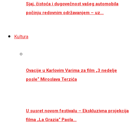
Sjaj, čistoća i dugovečnost vašeg automobila
počinju redovnim održavanjem – uz…
Kultura
Ovacije u Karlovim Varima za film „3 nedelje
posle“ Miroslava Terzića
U susret novom festivalu – Ekskluzivna projekcija
filma „La Grazia“ Paola…