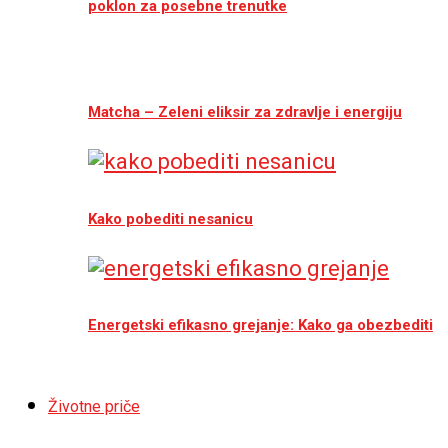
poklon za posebne trenutke
Matcha – Zeleni eliksir za zdravlje i energiju
Kako pobediti nesanicu
Energetski efikasno grejanje: Kako ga obezbediti
Životne priče