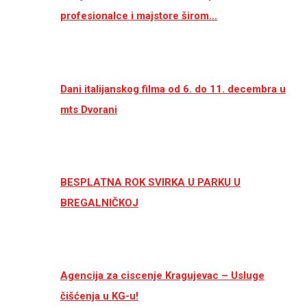
profesionalce i majstore širom…
Dani italijanskog filma od 6. do 11. decembra u
mts Dvorani
BESPLATNA ROK SVIRKA U PARKU U
BREGALNIČKOJ
Agencija za ciscenje Kragujevac – Usluge
čišćenja u KG-u!