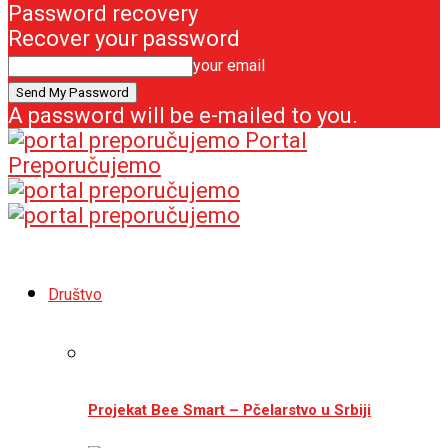
Password recovery
Recover your password
your email
A password will be e-mailed to you.
Portal
Preporučujemo
Društvo
Projekat Bee Smart – Pčelarstvo u Srbiji