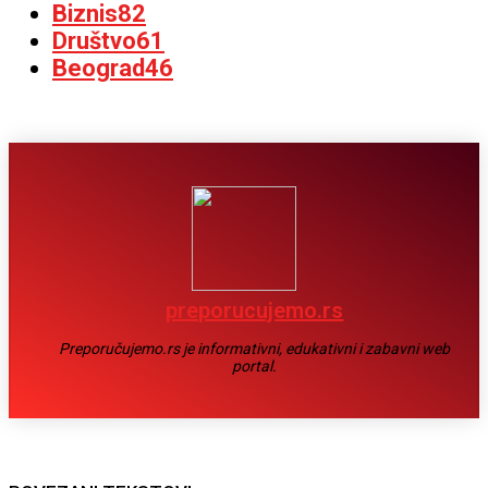
Biznis
82
Društvo
61
Beograd
46
preporucujemo.rs
Preporučujemo.rs je informativni, edukativni i zabavni web
portal.