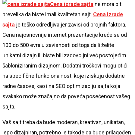
Cena izrade sajta
ne mora biti
prevelika da biste imali kvalitetan sajt.
Cena izrade
sajta
je teško odredljiva jer zavisi od brojnih faktora.
Cena najosnovnije internet prezentacije kreće se od
100 do 500 evra u zavisnosti od toga da li želite
unikatni dizajn ili biste bili zadovoljni već postojećim
šabloniziranim dizajnom. Dodatni troškovi mogu otići
na specifične funkcionalnosti koje iziskuju dodatne
radne časove, kao i na SEO optimizaciju sajta koja
svakako može značajno da poveća posećenost vašeg
sajta.
Vaš sajt treba da bude moderan, kreativan, unikatan,
lepo dizajniran, potrebno je takođe da bude prilagođen