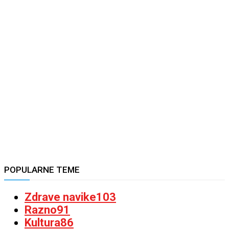
POPULARNE TEME
Zdrave navike
103
Razno
91
Kultura
86