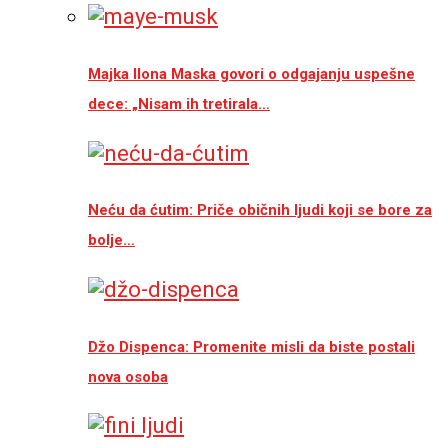
Majka Ilona Maska govori o odgajanju uspešne
dece: „Nisam ih tretirala…
Neću da ćutim: Priče običnih ljudi koji se bore za
bolje…
Džo Dispenca: Promenite misli da biste postali
nova osoba