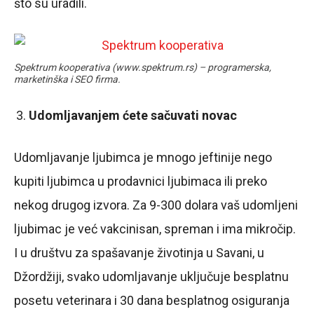
što su uradili.
Spektrum kooperativa (www.spektrum.rs) – programerska,
marketinška i SEO firma.
Udomljavanjem ćete sačuvati novac
Udomljavanje ljubimca je mnogo jeftinije nego
kupiti ljubimca u prodavnici ljubimaca ili preko
nekog drugog izvora. Za 9-300 dolara vaš udomljeni
ljubimac je već vakcinisan, spreman i ima mikročip.
I u društvu za spašavanje životinja u Savani, u
Džordžiji, svako udomljavanje uključuje besplatnu
posetu veterinara i 30 dana besplatnog osiguranja