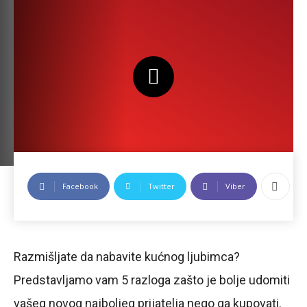
Facebook
Twitter
Viber
Razmišljate da nabavite kućnog ljubimca?
Predstavljamo vam 5 razloga zašto je bolje udomiti
vašeg novog najboljeg prijatelja nego ga kupovati.