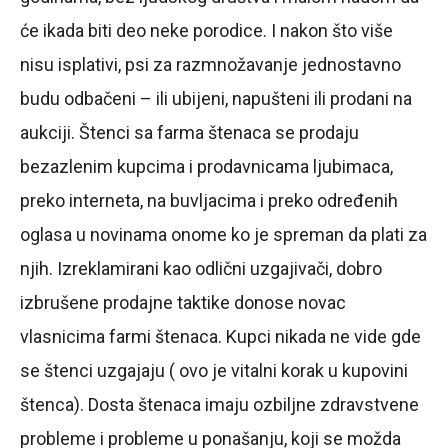
će ikada biti deo neke porodice. I nakon što više
nisu isplativi, psi za razmnožavanje jednostavno
budu odbačeni – ili ubijeni, napušteni ili prodani na
aukciji. Štenci sa farma štenaca se prodaju
bezazlenim kupcima i prodavnicama ljubimaca,
preko interneta, na buvljacima i preko određenih
oglasa u novinama onome ko je spreman da plati za
njih. Izreklamirani kao odlični uzgajivači, dobro
izbrušene prodajne taktike donose novac
vlasnicima farmi štenaca. Kupci nikada ne vide gde
se štenci uzgajaju ( ovo je vitalni korak u kupovini
štenca). Dosta štenaca imaju ozbiljne zdravstvene
probleme i probleme u ponašanju, koji se možda