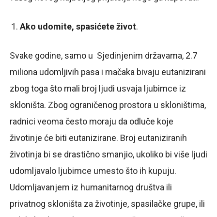
Ako udomite, spasićete život
.
Svake godine, samo u Sjedinjenim državama, 2.7
miliona udomljivih pasa i mačaka bivaju eutanizirani
zbog toga što mali broj ljudi usvaja ljubimce iz
skloništa. Zbog ograničenog prostora u skloništima,
radnici veoma često moraju da odluče koje
životinje će biti eutanizirane. Broj eutaniziranih
životinja bi se drastično smanjio, ukoliko bi više ljudi
udomljavalo ljubimce umesto što ih kupuju.
Udomljavanjem iz humanitarnog društva ili
privatnog skloništa za životinje, spasilačke grupe, ili