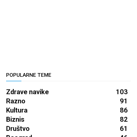
POPULARNE TEME
Zdrave navike
103
Razno
91
Kultura
86
Biznis
82
Društvo
61