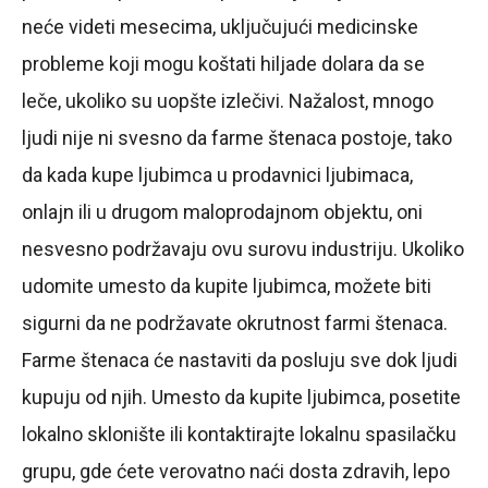
neće videti mesecima, uključujući medicinske
probleme koji mogu koštati hiljade dolara da se
leče, ukoliko su uopšte izlečivi. Nažalost, mnogo
ljudi nije ni svesno da farme štenaca postoje, tako
da kada kupe ljubimca u prodavnici ljubimaca,
onlajn ili u drugom maloprodajnom objektu, oni
nesvesno podržavaju ovu surovu industriju. Ukoliko
udomite umesto da kupite ljubimca, možete biti
sigurni da ne podržavate okrutnost farmi štenaca.
Farme štenaca će nastaviti da posluju sve dok ljudi
kupuju od njih. Umesto da kupite ljubimca, posetite
lokalno sklonište ili kontaktirajte lokalnu spasilačku
grupu, gde ćete verovatno naći dosta zdravih, lepo