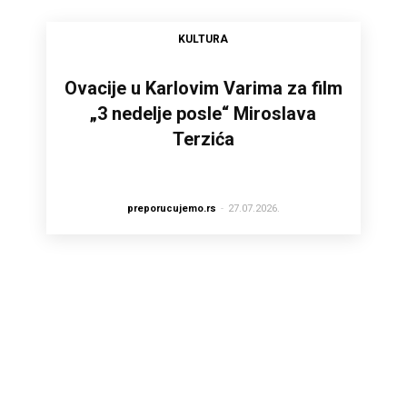
KULTURA
Ovacije u Karlovim Varima za film
„3 nedelje posle“ Miroslava
Terzića
preporucujemo.rs
-
27.07.2026.