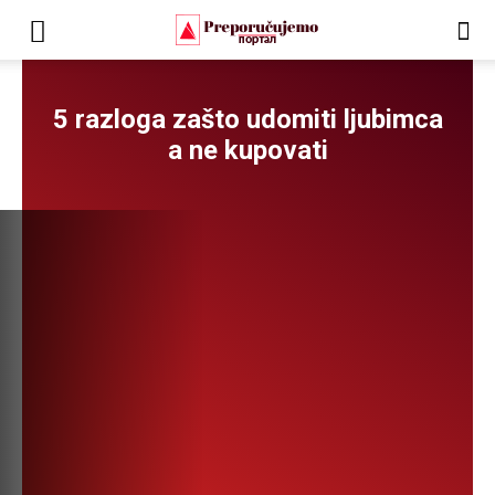
5 razloga zašto udomiti ljubimca
a ne kupovati