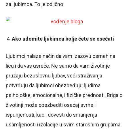
za ljubimca. To je odlično!
Ako udomite ljubimca bolje ćete se osećati
Ljubimci nalaze način da vam izazovu osmeh na
licu i da vas usreće. Ne samo da vam životinje
pružaju bezuslovnu ljubav, već istraživanja
potvrđuju da ljubimci obezbeđuju ljudima
psihološke, emocionalne, i fizičke prednosti. Briga o
životinji može obezbediti osećaj svrhe i
ispunjenosti, kao i dovesti do smanjenja
usamljenosti i izolacije u svim starosnim grupama.