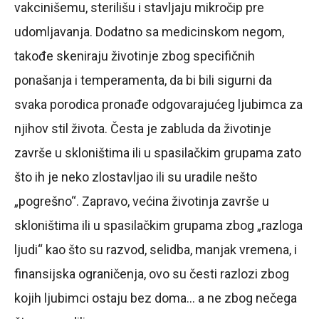
vakcinišemu, sterilišu i stavljaju mikročip pre
udomljavanja. Dodatno sa medicinskom negom,
takođe skeniraju životinje zbog specifičnih
ponašanja i temperamenta, da bi bili sigurni da
svaka porodica pronađe odgovarajućeg ljubimca za
njihov stil života. Česta je zabluda da životinje
završe u skloništima ili u spasilačkim grupama zato
što ih je neko zlostavljao ili su uradile nešto
„pogrešno“. Zapravo, većina životinja završe u
skloništima ili u spasilačkim grupama zbog „razloga
ljudi“ kao što su razvod, selidba, manjak vremena, i
finansijska ograničenja, ovo su česti razlozi zbog
kojih ljubimci ostaju bez doma… a ne zbog nečega