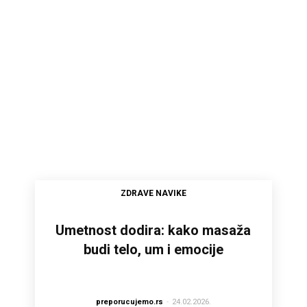
ZDRAVE NAVIKE
Umetnost dodira: kako masaža
budi telo, um i emocije
preporucujemo.rs
-
24.02.2026.