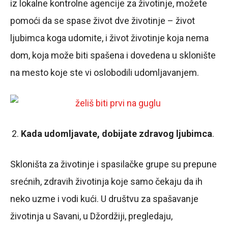
iz lokalne kontrolne agencije za životinje, možete
pomoći da se spase život dve životinje – život
ljubimca koga udomite, i život životinje koja nema
dom, koja može biti spašena i dovedena u sklonište
na mesto koje ste vi oslobodili udomljavanjem.
Kada udomljavate, dobijate zdravog ljubimca
.
Skloništa za životinje i spasilačke grupe su prepune
srećnih, zdravih životinja koje samo čekaju da ih
neko uzme i vodi kući. U društvu za spašavanje
životinja u Savani, u Džordžiji, pregledaju,