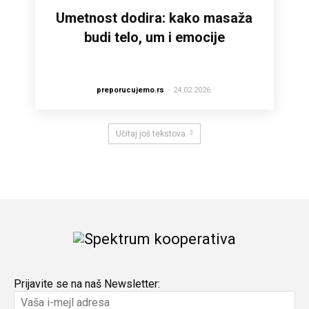
Umetnost dodira: kako masaža
budi telo, um i emocije
preporucujemo.rs
-
24.02.2026.
Učitaj još tekstova
Prijavite se na naš Newsletter: