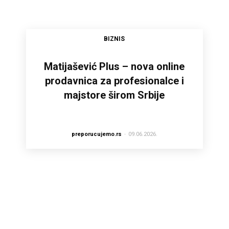
BIZNIS
Matijašević Plus – nova online
prodavnica za profesionalce i
majstore širom Srbije
preporucujemo.rs
-
09.06.2026.