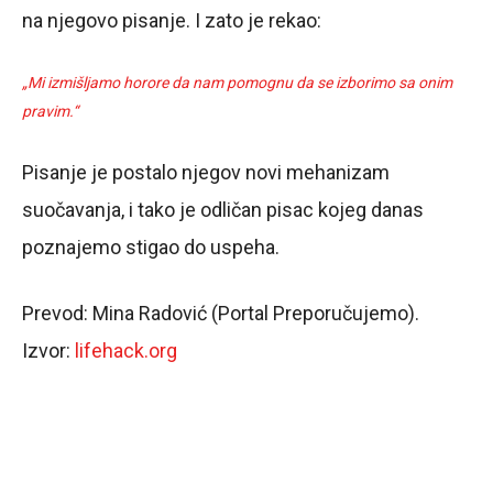
na njegovo pisanje. I zato je rekao:
„Mi izmišljamo horore da nam pomognu da se izborimo sa onim
pravim.“
Pisanje je postalo njegov novi mehanizam
suočavanja, i tako je odličan pisac kojeg danas
poznajemo stigao do uspeha.
Prevod: Mina Radović (Portal Preporučujemo).
Izvor:
lifehack.org