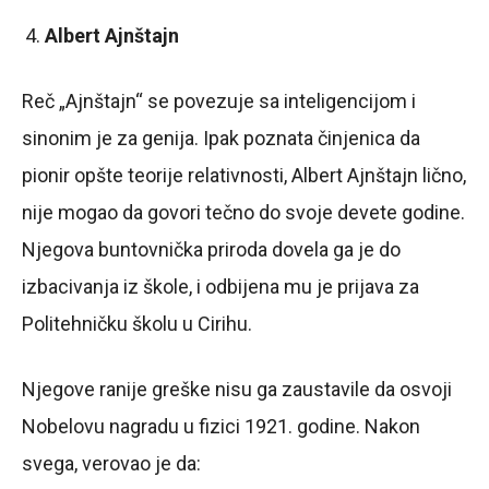
Albert Ajnštajn
Reč „Ajnštajn“ se povezuje sa inteligencijom i
sinonim je za genija. Ipak poznata činjenica da
pionir opšte teorije relativnosti, Albert Ajnštajn lično,
nije mogao da govori tečno do svoje devete godine.
Njegova buntovnička priroda dovela ga je do
izbacivanja iz škole, i odbijena mu je prijava za
Politehničku školu u Cirihu.
Njegove ranije greške nisu ga zaustavile da osvoji
Nobelovu nagradu u fizici 1921. godine. Nakon
svega, verovao je da: