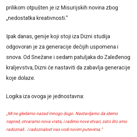
prilikom otpušten je iz Misurijskih novina zbog
„nedostatka kreativnosti.“
Ipak danas, genije koji stoji iza Dizni studija
odgovoran je za generacije dečijih uspomena i
snova. Od Snežane i sedam patuljaka do Zaleđenog
kraljevstva, Dizni će nastaviti da zabavlja generacije
koje dolaze.
Logika iza ovoga je jednostavna:
„Mi ne gledamo nazad mnogo dugo. Nastavljamo da idemo
napred, otvaramo nova vrata, i radimo nove stvari, zato što smo
radoznali.. i radoznalost nas vodi novim putevima.“