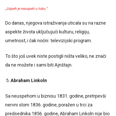
„Uspeh je neuspeh u toku.“
Do danas, njegova istraživanja uticala su na razne
aspekte života uključujući kulturu, religiju,
umetnost, i čak noćni televizijski program.
To što još uvek niste postigli ništa veliko, ne znači
da ne možete i sami biti Ajnštajn.
Abraham Linkoln
Sa neuspehom u biznisu 1831. godine, pretrpevši
nervni slom 1836. godine, poražen u trci za
predsednika 1856. godine, Abraham Linkoln nije bio