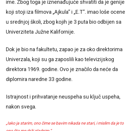
ime. Zbog toga je iznenađujuće shvatiti da je genije
koji stoji iza filmova „Ajkula“ i „E.T“. imao loše ocene
u srednjoj školi, zbog kojih je 3 puta bio odbijen sa
Univerziteta Južne Kalifornije.
Dok je bio na fakultetu, zapao je za oko direktorima
Univerzala, koji su ga zaposlili kao televizijskog
direktora 1969. godine. Ovo je značilo da neće da
diplomira naredne 33 godine.
Istrajnost i prihvatanje neuspeha su ključ uspeha,
nakon svega.
„Iako ja starim, ono čime se bavim nikada ne stari, i mislim da je to
ono što me drži gladnim.“