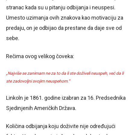
stranac kada su u pitanju odbijanja i neuspesi.
Umesto uzimanja ovih znakova kao motivaciju za
predaju, on je odbijao da prestane da daje sve od
sebe.
Rečima ovog velikog čoveka:
„Najviše se zanimam ne za to da li ste doživeli neuspeh, već da li
ste zadovoljni svojim neuspehom.“
Linkoln je 1861. godine izabran za 16. Predsednika
Sjedinjenih Američkih Država.
Količina odbijanja koju doživite nije određujući