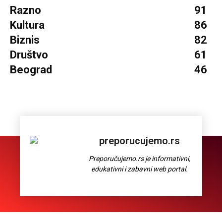
Razno
91
Kultura
86
Biznis
82
Društvo
61
Beograd
46
preporucujemo.rs
Preporučujemo.rs je informativni,
edukativni i zabavni web portal.