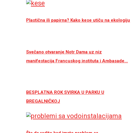
Plastična ili papirna? Kako kese utiču na ekologiju
Svečano otvaranje Notr Dama uz niz
manifestacija Francuskog instituta i Ambasade…
BESPLATNA ROK SVIRKA U PARKU U
BREGALNIČKOJ
Šta da radite kad imate problem sa