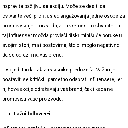
napravite pažljivu selekciju. Može se desiti da
ostvarite veći profit usled angažovanja jedne osobe za
promovisanje proizvoda, a da vremenom shvatite da
taj influenser možda provlači diskriminišuće poruke u
svojim storijima i postovima, što bi moglo negativno
da se odrazi i na vaš brend.
Ovo je bitan korak za vlasnike preduzeća. Važno je
postaviti se kritički i pametno odabrati influensere, jer
njihove akcije odražavaju vaš brend, čak i kada ne
promovišu vaše proizvode.
Lažni follower-i