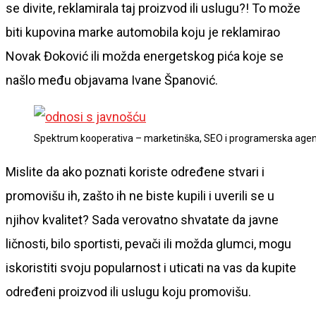
se divite, reklamirala taj proizvod ili uslugu?! To može
biti kupovina marke automobila koju je reklamirao
Novak Đoković ili možda energetskog pića koje se
našlo među objavama Ivane Španović.
Spektrum kooperativa – marketinška, SEO i programerska agen
Mislite da ako poznati koriste određene stvari i
promovišu ih, zašto ih ne biste kupili i uverili se u
njihov kvalitet? Sada verovatno shvatate da javne
ličnosti, bilo sportisti, pevači ili možda glumci, mogu
iskoristiti svoju popularnost i uticati na vas da kupite
određeni proizvod ili uslugu koju promovišu.