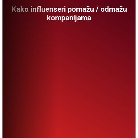
Kako influenseri pomažu / odmažu
kompanijama