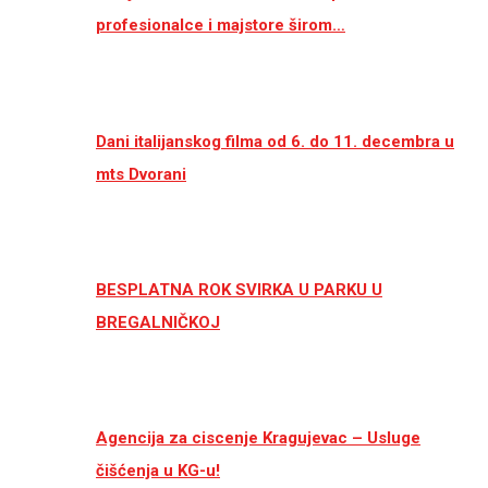
profesionalce i majstore širom…
Dani italijanskog filma od 6. do 11. decembra u
mts Dvorani
BESPLATNA ROK SVIRKA U PARKU U
BREGALNIČKOJ
Agencija za ciscenje Kragujevac – Usluge
čišćenja u KG-u!