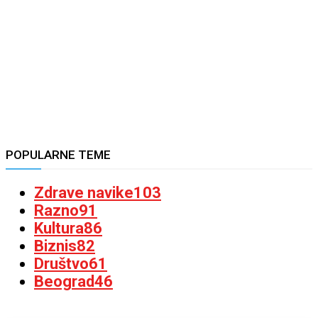
POPULARNE TEME
Zdrave navike
103
Razno
91
Kultura
86
Biznis
82
Društvo
61
Beograd
46