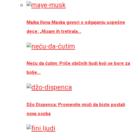
Majka Ilona Maska govori o odgajanju uspešne
dece: „Nisam ih tretirala…
Neću da ćutim: Priče običnih ljudi koji se bore za
bolje…
Džo Dispenca: Promenite misli da biste postali
nova osoba