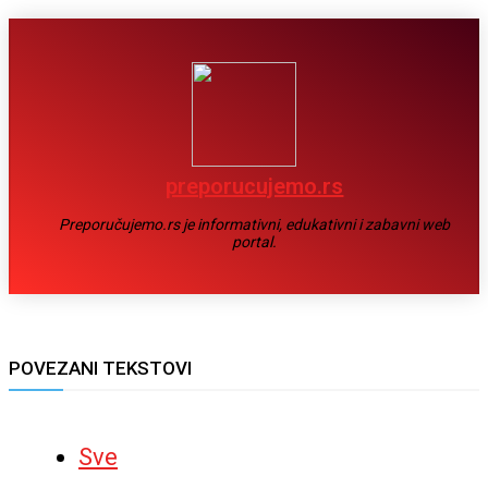
preporucujemo.rs
Preporučujemo.rs je informativni, edukativni i zabavni web
portal.
POVEZANI TEKSTOVI
Sve