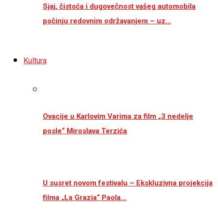
Sjaj, čistoća i dugovečnost vašeg automobila
počinju redovnim održavanjem – uz…
Kultura
Ovacije u Karlovim Varima za film „3 nedelje
posle“ Miroslava Terzića
U susret novom festivalu – Ekskluzivna projekcija
filma „La Grazia“ Paola…