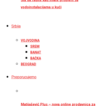
vodoinstalacijama u kući
Srbija
VOJVODINA
SREM
BANAT
BAČKA
BEOGRAD
Preporucujemo
Matijašević Plus – nova online prodavnica za