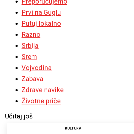
Preporucujemo
Prvi na Guglu
Putuj lokalno
Razno
Srbija
Srem
Vojvodina
Zabava
Zdrave navike
Životne priče
Učitaj još
KULTURA