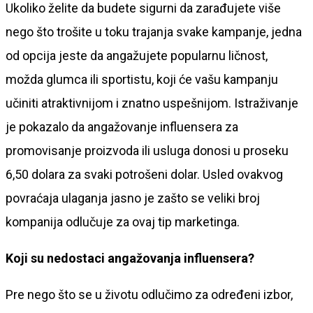
Ukoliko želite da budete sigurni da zarađujete više
nego što trošite u toku trajanja svake kampanje, jedna
od opcija jeste da angažujete popularnu ličnost,
možda glumca ili sportistu, koji će vašu kampanju
učiniti atraktivnijom i znatno uspešnijom. Istraživanje
je pokazalo da angažovanje influensera za
promovisanje proizvoda ili usluga donosi u proseku
6,50 dolara za svaki potrošeni dolar. Usled ovakvog
povraćaja ulaganja jasno je zašto se veliki broj
kompanija odlučuje za ovaj tip marketinga.
Koji su nedostaci angažovanja influensera?
Pre nego što se u životu odlučimo za određeni izbor,