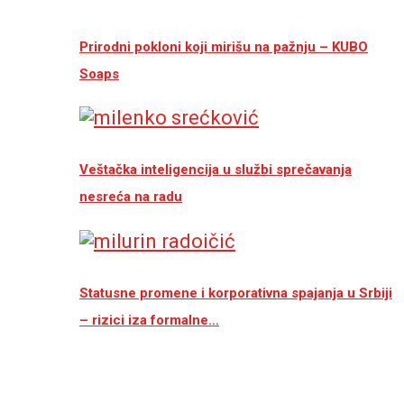
Prirodni pokloni koji mirišu na pažnju – KUBO
Soaps
Veštačka inteligencija u službi sprečavanja
nesreća na radu
Statusne promene i korporativna spajanja u Srbiji
– rizici iza formalne…