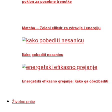
poklon za posebne trenutke
Matcha – Zeleni eliksir za zdravlje i energiju
Kako pobediti nesanicu
Energetski efikasno grejanje: Kako ga obezbediti
Životne priče