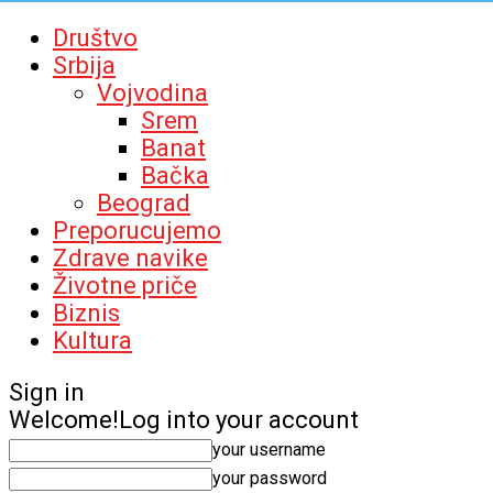
Društvo
Srbija
Vojvodina
Srem
Banat
Bačka
Beograd
Preporucujemo
Zdrave navike
Životne priče
Biznis
Kultura
Sign in
Welcome!
Log into your account
your username
your password