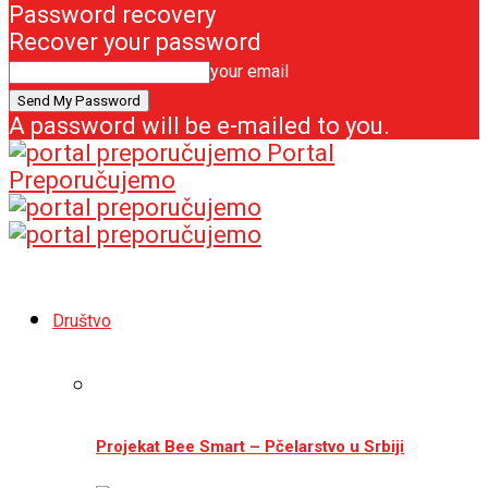
Password recovery
Recover your password
your email
A password will be e-mailed to you.
Portal
Preporučujemo
Društvo
Projekat Bee Smart – Pčelarstvo u Srbiji