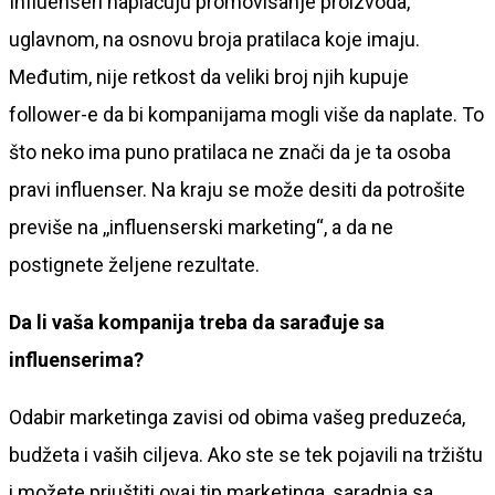
Influenseri naplaćuju promovisanje proizvoda,
uglavnom, na osnovu broja pratilaca koje imaju.
Međutim, nije retkost da veliki broj njih kupuje
follower-e da bi kompanijama mogli više da naplate. To
što neko ima puno pratilaca ne znači da je ta osoba
pravi influenser. Na kraju se može desiti da potrošite
previše na ,,influenserski marketing“, a da ne
postignete željene rezultate.
Da li vaša kompanija treba da sarađuje sa
influenserima?
Odabir marketinga zavisi od obima vašeg preduzeća,
budžeta i vaših ciljeva. Ako ste se tek pojavili na tržištu
i možete priuštiti ovaj tip marketinga, saradnja sa