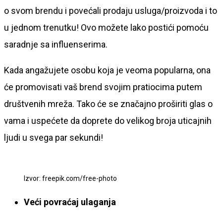
o svom brendu i povećali prodaju usluga/proizvoda i to
u jednom trenutku! Ovo možete lako postići pomoću
saradnje sa influenserima.
Kada angažujete osobu koja je veoma popularna, ona
će promovisati vaš brend svojim pratiocima putem
društvenih mreža. Tako će se značajno proširiti glas o
vama i uspećete da doprete do velikog broja uticajnih
ljudi u svega par sekundi!
Izvor: freepik.com/free-photo
Veći povraćaj ulaganja