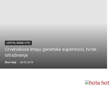
LEPOTA, MODA I STIL
Crvenokose imaju genetske supermoći, tvrde
istraživanja
-
Meri Rajt
28.09.2018.