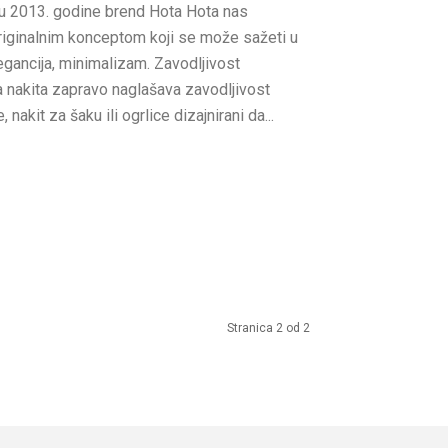
tu 2013. godine brend Hota Hota nas
riginalnim konceptom koji se može sažeti u
elegancija, minimalizam. Zavodljivost
a nakita zapravo naglašava zavodljivost
 nakit za šaku ili ogrlice dizajnirani da...
Stranica 2 od 2