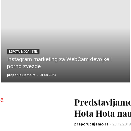
LEPOTA, MODA I STIL
Instagram marketing za WebCam devojke i
porno zvezde
-
preporucujemo.rs
01.08.2023.
Predstavljamo
Hota Hota na
-
preporucujemo.rs
23.12.2018