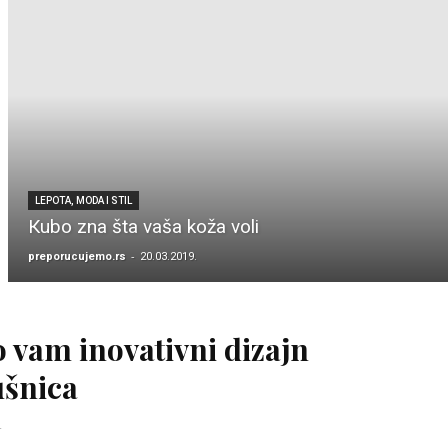
LEPOTA, MODA I STIL
Кubo zna šta vaša koža voli
-
preporucujemo.rs
20.03.2019.
 vam inovativni dizajn
ušnica
.