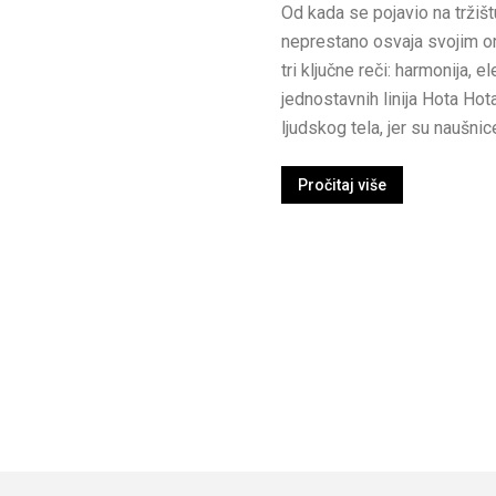
Od kada se pojavio na tržiš
neprestano osvaja svojim o
tri ključne reči: harmonija, 
jednostavnih linija Hota Hot
ljudskog tela, jer su naušnice,
Pročitaj više